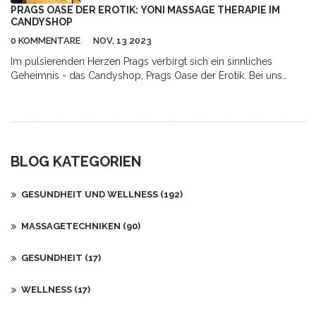
PRAGS OASE DER EROTIK: YONI MASSAGE THERAPIE IM
CANDYSHOP
0 KOMMENTARE
NOV, 13 2023
Im pulsierenden Herzen Prags verbirgt sich ein sinnliches
Geheimnis - das Candyshop, Prags Oase der Erotik. Bei uns
können Sie entspannende Yoni-Massage-Therapien erleben, die
sicherlich Ihre Sinne anregen werden. Ich möchte euch von
meiner persönlichen Erfahrung erzählen und euch einen kleinen
Einblick in diese besondere Kunst der erotischen Entspannung
geben, die sämtliche Sorgen vergessen lässt. Ihr verdient diese
BLOG KATEGORIEN
spezielle Form der Aufmerksamkeit und ich kann euch
versichern, es ist jeden Moment wert. Taucht ein in die Welt der
sinnlichen Freuden im Candyshop.
GESUNDHEIT UND WELLNESS
(192)
MASSAGETECHNIKEN
(90)
GESUNDHEIT
(17)
WELLNESS
(17)