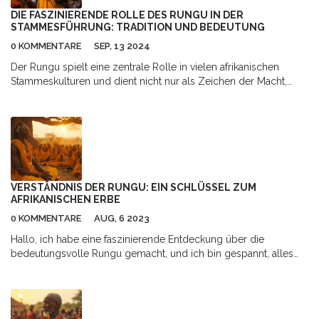
Einblicke in die Handhabung und Bewahrung dieser
DIE FASZINIERENDE ROLLE DES RUNGU IN DER
einzigartigen Kriegsgeräte.
STAMMESFÜHRUNG: TRADITION UND BEDEUTUNG
0 KOMMENTARE
SEP, 13 2024
Der Rungu spielt eine zentrale Rolle in vielen afrikanischen
Stammeskulturen und dient nicht nur als Zeichen der Macht,
sondern auch als Werkzeug des täglichen Lebens. Dieser Artikel
beleuchtet die historische und kulturelle Bedeutung des Rungu,
wie er von Stammesführern verwendet wird und welche
symbolischen Bedeutungen ihm zugeschrieben werden.
VERSTÄNDNIS DER RUNGU: EIN SCHLÜSSEL ZUM
AFRIKANISCHEN ERBE
0 KOMMENTARE
AUG, 6 2023
Hallo, ich habe eine faszinierende Entdeckung über die
bedeutungsvolle Rungu gemacht, und ich bin gespannt, alles
mit Ihnen zu teilen! Mit ihrem reichen kulturellen Kontext ist die
Rungu weit mehr als nur ein einfacher afrikanischer Wurfstock,
sie repräsentiert das afrikanische Erbe in seiner reinsten Form.
Schließen Sie sich mir an, wenn wir tiefer in das Verständnis der