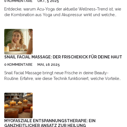
0 KOMMENTARE
OKT, 5 2025
Entdecke, warum Acu‑Yoga der aktuelle Wellness‑Trend ist, wie
die Kombination aus Yoga und Akupressur wirkt und welche
gesundheitlichen Vorteile sie bietet.
SNAIL FACIAL MASSAGE: DER FRISCHEKICK FÜR DEINE HAUT
0 KOMMENTARE
MAI, 16 2025
Snail Facial Massage bringt neue Frische in deine Beauty-
Routine. Erfahre, wie diese Technik funktioniert, welche Vorteile
sie bietet und worauf du achten solltest. Der Artikel gibt dir
praktische Tipps und beantwortet auch kritische Fragen. So
schenkst du deiner Haut echten Glow – ganz ohne komplizierte
Produkte. Einfach, direkt und verständlich erklärt.
MYOFASZIALE ENTSPANNUNGSTHERAPIE: EIN
GANZHEITLICHER ANSATZ ZUR HEILUNG