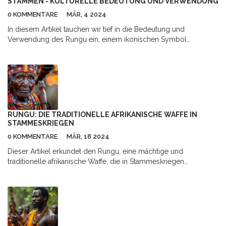
STÄMMEN - KULTURELLE BEDEUTUNG UND VERWENDUNG
0 KOMMENTARE
MÄR, 4 2024
In diesem Artikel tauchen wir tief in die Bedeutung und
Verwendung des Rungu ein, einem ikonischen Symbol
afrikanischer Stämme, das weit mehr als nur ein Waffengerät
darstellt. Wir erkunden seine Rolle in der Gesellschaft, seine
kulturelle Bedeutung, die Herstellung und die verschiedenen
Arten von Rungus. Darüber hinaus beleuchten wir die
zeitgenössische Relevanz und wie das Verständnis der
Traditionen um den Rungu uns Einblicke in afrikanische Kulturen
bietet.
RUNGU: DIE TRADITIONELLE AFRIKANISCHE WAFFE IN
STAMMESKRIEGEN
0 KOMMENTARE
MÄR, 18 2024
Dieser Artikel erkundet den Rungu, eine mächtige und
traditionelle afrikanische Waffe, die in Stammeskriegen
eingesetzt wird. Der Fokus liegt darauf, wie diese Waffe nicht nur
als Mittel zur Kriegsführung diente, sondern auch eine tiefere
kulturelle und soziale Bedeutung für die afrikanischen
Gemeinschaften hatte. Es werden die Herstellung, der Einsatz
und die Rolle des Rungu in der afrikanischen Gesellschaft
detailliert beschrieben, ergänzt durch interessante Fakten und