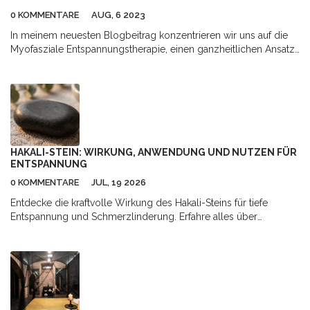
0 KOMMENTARE
AUG, 6 2023
In meinem neuesten Blogbeitrag konzentrieren wir uns auf die
Myofasziale Entspannungstherapie, einen ganzheitlichen Ansatz
zur Heilung. Ich bringe euch näher, wie diese besondere Form
der Therapie körperlichen Beschwerden entgegenwirkt und das
allgemeine Wohlbefinden steigert. Und wer weiß, vielleicht
motiviert euch dieser Post sogar dazu, selbst einen Versuch zu
wagen? Es ist immer wichtig, neue Wege zur Selbstheilung und
-pflege zu erkunden. Ich freue mich darauf, euch auf dieser
spannenden Reise zu begleiten!
HAKALI-STEIN: WIRKUNG, ANWENDUNG UND NUTZEN FÜR
ENTSPANNUNG
0 KOMMENTARE
JUL, 19 2026
Entdecke die kraftvolle Wirkung des Hakali-Steins für tiefe
Entspannung und Schmerzlinderung. Erfahre alles über
Anwendung, Pflege und Vorteile dieses vulkanischen
Therapiesteins.