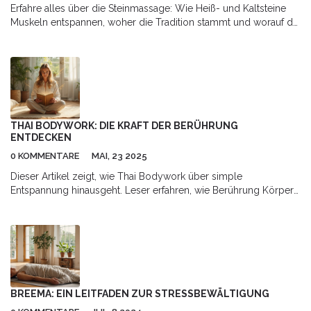
Erfahre alles über die Steinmassage: Wie Heiß- und Kaltsteine
Muskeln entspannen, woher die Tradition stammt und worauf du
bei der Behandlung achten musst.
THAI BODYWORK: DIE KRAFT DER BERÜHRUNG
ENTDECKEN
0 KOMMENTARE
MAI, 23 2025
Dieser Artikel zeigt, wie Thai Bodywork über simple
Entspannung hinausgeht. Leser erfahren, wie Berührung Körper
und Geist beeinflusst und warum dieser Ansatz so wirkungsvoll
ist. Hintergrundwissen, praktische Tipps und Aha-Momente aus
der Welt der Thai-Massage bringen Licht ins Dunkel über diesen
unterschätzten Gesundheitsbooster. Ein Blick auf Traditionen,
Techniken und echte Erfahrungswerte gibt Orientierung. Wer
neugierig ist, findet viele Ideen zum Ausprobieren.
BREEMA: EIN LEITFADEN ZUR STRESSBEWÄLTIGUNG