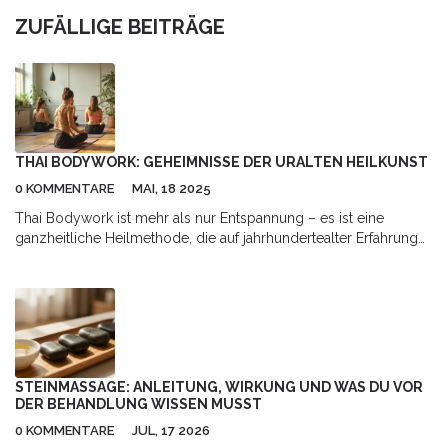
ZUFÄLLIGE BEITRÄGE
THAI BODYWORK: GEHEIMNISSE DER URALTEN HEILKUNST
0 KOMMENTARE
MAI, 18 2025
Thai Bodywork ist mehr als nur Entspannung – es ist eine
ganzheitliche Heilmethode, die auf jahrhundertealter Erfahrung
basiert. Der Artikel zeigt, wie gezielte Berührungen und
Dehnungen Verspannungen lösen und die Selbstheilung
fördern. Leser erfahren, warum diese Technik so wirksam ist und
wie sie sich von anderen Massagen unterscheidet. Es gibt
praktische Tipps für Einsteiger und wichtige Hinweise zu
typischen Abläufen. Wer mehr Lebensenergie und
Wohlbefinden sucht, findet hier echte Antworten.
STEINMASSAGE: ANLEITUNG, WIRKUNG UND WAS DU VOR
DER BEHANDLUNG WISSEN MUSST
0 KOMMENTARE
JUL, 17 2026