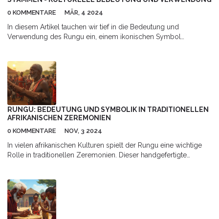
0 KOMMENTARE
MÄR, 4 2024
In diesem Artikel tauchen wir tief in die Bedeutung und
Verwendung des Rungu ein, einem ikonischen Symbol
afrikanischer Stämme, das weit mehr als nur ein Waffengerät
darstellt. Wir erkunden seine Rolle in der Gesellschaft, seine
kulturelle Bedeutung, die Herstellung und die verschiedenen
Arten von Rungus. Darüber hinaus beleuchten wir die
zeitgenössische Relevanz und wie das Verständnis der
Traditionen um den Rungu uns Einblicke in afrikanische Kulturen
bietet.
RUNGU: BEDEUTUNG UND SYMBOLIK IN TRADITIONELLEN
AFRIKANISCHEN ZEREMONIEN
0 KOMMENTARE
NOV, 3 2024
In vielen afrikanischen Kulturen spielt der Rungu eine wichtige
Rolle in traditionellen Zeremonien. Dieser handgefertigte
Wurfschläger, der oft mit Verzierungen versehen ist, dient nicht
nur als Waffe, sondern auch als Symbol der Macht und der
gesellschaftlichen Stellung. Seine Verwendung variiert von
Region zu Region, aber überall verbindet er
generationenübergreifende Traditionen. Entdecken Sie, wie der
Rungu nicht nur ein Objekt des Schutzes, sondern auch der