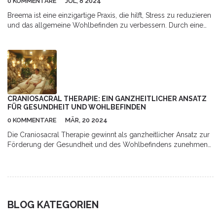
0 KOMMENTARE
JUL, 8 2024
Breema ist eine einzigartige Praxis, die hilft, Stress zu reduzieren
und das allgemeine Wohlbefinden zu verbessern. Durch eine
Kombination von Bewegung, Atemtechnik und bewusster
Präsenz bietet Breema einfache, aber effektive Methoden zur
Stressbewältigung. In diesem Artikel erklären wir die Grundlagen
von Breema und geben wertvolle Tipps zur Integration dieser
Praxis in den Alltag.
CRANIOSACRAL THERAPIE: EIN GANZHEITLICHER ANSATZ
FÜR GESUNDHEIT UND WOHLBEFINDEN
0 KOMMENTARE
MÄR, 20 2024
Die Craniosacral Therapie gewinnt als ganzheitlicher Ansatz zur
Förderung der Gesundheit und des Wohlbefindens zunehmend
an Beliebtheit. Diese sanfte Form der Körperarbeit zielt darauf
ab, die natürlichen Heilungsprozesse des Körpers zu
unterstützen, indem sie die zentralen physiologischen Systeme
harmonisiert. In diesem Artikel werden die Grundlagen der
Craniosacral Therapie, ihre potenziellen Vorteile,
BLOG KATEGORIEN
Anwendungsgebiete und praktische Tipps für Personen, die
diese Form der Therapie in Betracht ziehen, ausführlich erörtert.