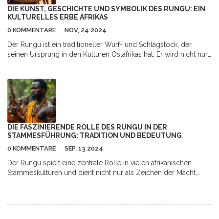
Gemeinschaft und des persönlichen Ausdrucks geworden ist.
DIE KUNST, GESCHICHTE UND SYMBOLIK DES RUNGU: EIN
KULTURELLES ERBE AFRIKAS
0 KOMMENTARE
NOV, 24 2024
Der Rungu ist ein traditioneller Wurf- und Schlagstock, der
seinen Ursprung in den Kulturen Ostafrikas hat. Er wird nicht nur
als Waffe verwendet, sondern dient auch als bedeutendes
Symbol in zeremoniellen und gesellschaftlichen Kontexten. In
diesem Artikel erforschen wir die Geschichte des Rungu, seine
künstlerische Gestaltung und seine tief verwurzelte Symbolik.
Wir beleuchten zudem seine traditionelle Handwerkskunst und
seine Bedeutung in der modernen Welt. Leser erhalten Einblicke
in die kulturelle Bedeutung und den historischen Hintergrund
DIE FASZINIERENDE ROLLE DES RUNGU IN DER
dieses faszinierenden Objekts.
STAMMESFÜHRUNG: TRADITION UND BEDEUTUNG
0 KOMMENTARE
SEP, 13 2024
Der Rungu spielt eine zentrale Rolle in vielen afrikanischen
Stammeskulturen und dient nicht nur als Zeichen der Macht,
sondern auch als Werkzeug des täglichen Lebens. Dieser Artikel
beleuchtet die historische und kulturelle Bedeutung des Rungu,
wie er von Stammesführern verwendet wird und welche
symbolischen Bedeutungen ihm zugeschrieben werden.