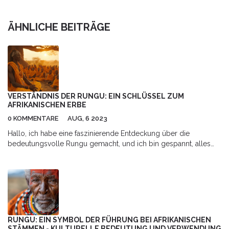
ÄHNLICHE BEITRÄGE
VERSTÄNDNIS DER RUNGU: EIN SCHLÜSSEL ZUM
AFRIKANISCHEN ERBE
0 KOMMENTARE
AUG, 6 2023
Hallo, ich habe eine faszinierende Entdeckung über die
bedeutungsvolle Rungu gemacht, und ich bin gespannt, alles
mit Ihnen zu teilen! Mit ihrem reichen kulturellen Kontext ist die
Rungu weit mehr als nur ein einfacher afrikanischer Wurfstock,
sie repräsentiert das afrikanische Erbe in seiner reinsten Form.
Schließen Sie sich mir an, wenn wir tiefer in das Verständnis der
Rungu eintauchen und den Schlüssel zum afrikanischen Erbe
freischalten. Es ist eine Reise des Lernens und der Bewunderung
aller schönen und stolzen Wurzeln, die uns das afrikanische
RUNGU: EIN SYMBOL DER FÜHRUNG BEI AFRIKANISCHEN
Erbe zu bieten hat.
STÄMMEN - KULTURELLE BEDEUTUNG UND VERWENDUNG