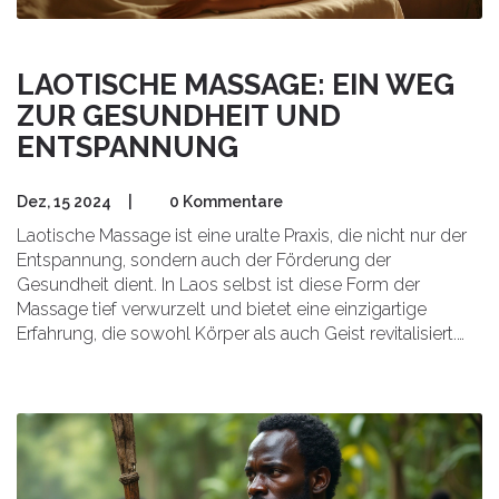
LAOTISCHE MASSAGE: EIN WEG
ZUR GESUNDHEIT UND
ENTSPANNUNG
Dez, 15 2024
|
0 Kommentare
Laotische Massage ist eine uralte Praxis, die nicht nur der
Entspannung, sondern auch der Förderung der
Gesundheit dient. In Laos selbst ist diese Form der
Massage tief verwurzelt und bietet eine einzigartige
Erfahrung, die sowohl Körper als auch Geist revitalisiert.
Von sanften Drucktechniken bis zu dynamischen
Bewegungen bietet sie vielfältige Vorteile, die oft in einem
meditativen Rahmen stattfindet. Entdecken Sie, wie diese
traditionelle Kunstform Stress abbauen und die
Lebensqualität verbessern kann.