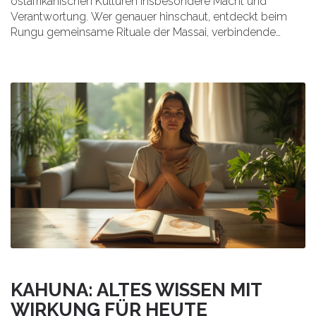
ostafrikanischen Kulturen insbesondere Macht und
Verantwortung. Wer genauer hinschaut, entdeckt beim
Rungu gemeinsame Rituale der Massai, verbindende
Traditionen und erstaunliche Alltagsfunktionen. Dieser
Artikel erklärt nicht nur die Ursprünge, sondern zeigt auch,
wie der Rungu heute eingesetzt und verstanden wird.
Überraschend sind die unterschiedlichen Bedeutungen
bei Männern und Frauen. Dazu gibt es Tipps, was man
respektieren sollte, wenn man einen Rungu kaufen,
nutzen oder sammeln will.
KAHUNA: ALTES WISSEN MIT
WIRKUNG FÜR HEUTE