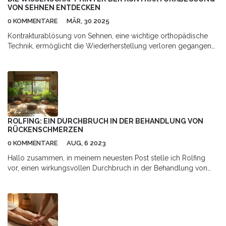
VON SEHNEN ENTDECKEN
0 KOMMENTARE
MÄR, 30 2025
Kontrakturablösung von Sehnen, eine wichtige orthopädische
Technik, ermöglicht die Wiederherstellung verloren gegangener
Bewegungsfreiheit in betroffenen Gelenken. Diese
Behandlungsform wird oft bei Patienten mit steifen Muskeln oder
Gelenken angewendet, die sie durch Verletzungen oder
Krankheiten entwickelt haben. Der Artikel beleuchtet
Hintergründe, den operativen Ablauf sowie Tipps zur Erholung
nach dem Eingriff. Praktische Ratschläge unterstützen Patienten,
den bestmöglichen Nutzen aus der Behandlung zu ziehen. Ein
ROLFING: EIN DURCHBRUCH IN DER BEHANDLUNG VON
besseres Verständnis der Prozesse kann Ängste nehmen und
RÜCKENSCHMERZEN
die Entscheidung für den Eingriff erleichtern.
0 KOMMENTARE
AUG, 6 2023
Hallo zusammen, in meinem neuesten Post stelle ich Rolfing
vor, einen wirkungsvollen Durchbruch in der Behandlung von
Rückenschmerzen. Als eine nicht-chirurgische Therapie bietet
Rolfing eine andere Herangehensweise zur Schmerzlinderung,
mit einem ganzheitlichen Ansatz zur Verbesserung unserer
Körperhaltung und Bewegung. Erfahren Sie mehr über diese
erstaunliche Technik, die bereits vielen Menschen geholfen hat,