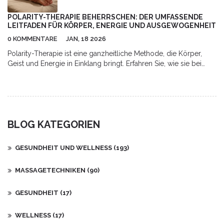
ihre Rückenschmerzen zu lindern. Machen Sie mit auf der Reise
zu einer schmerzfreien Zukunft!
POLARITY-THERAPIE BEHERRSCHEN: DER UMFASSENDE
LEITFADEN FÜR KÖRPER, ENERGIE UND AUSGEWOGENHEIT
0 KOMMENTARE
JAN, 18 2026
Polarity-Therapie ist eine ganzheitliche Methode, die Körper,
Geist und Energie in Einklang bringt. Erfahren Sie, wie sie bei
Schmerzen, Stress und Schlafstörungen hilft - und wie Sie sie
selbst anwenden können.
BLOG KATEGORIEN
GESUNDHEIT UND WELLNESS
(193)
MASSAGETECHNIKEN
(90)
GESUNDHEIT
(17)
WELLNESS
(17)