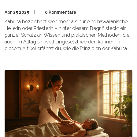
Apr, 25 2025
|
0 Kommentare
Kahuna bezeichnet weit mehr als nur eine hawaiianische
Heilerin oder Priesterin – hinter diesem Begriff steckt ein
ganzer Schatz an Wissen und praktischen Methoden, die
auch im Alltag sinnvoll eingesetzt werden können. In
diesem Artikel erfährst du, wie die Prinzipien der Kahuna-
Lehre funktionieren, wofür sie genutzt wurden und wo sie
uns heute nützen. Außerdem gibt es Tipps, wie du
einzelne Elemente ohne Vorkenntnisse anwenden kannst.
Selbst wenn du skeptisch bist, findest du hier praktische
Impulse für mehr Ausgeglichenheit im Alltag. Alles ganz
ohne Hokuspokus.