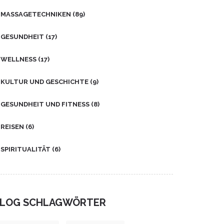
Taucht mit mir in die Welt von
MASSAGETECHNIKEN
(89)
Wellness und Wohlbefinden ein.
Ich freue mich darauf, euch mehr
GESUNDHEIT
(17)
über die faszinierende Praxis von
Shiatsu zu erzählen.
WELLNESS
(17)
KULTUR UND GESCHICHTE
(9)
GESUNDHEIT UND FITNESS
(8)
REISEN
(6)
SPIRITUALITÄT
(6)
LOG SCHLAGWÖRTER