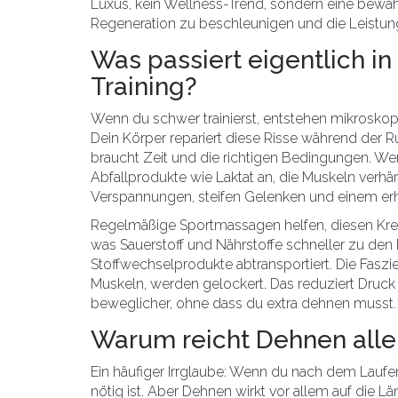
Luxus, kein Wellness-Trend, sondern eine bewä
Regeneration zu beschleunigen und die Leistung 
Was passiert eigentlich i
Training?
Wenn du schwer trainierst, entstehen mikroskopi
Dein Körper repariert diese Risse während der R
braucht Zeit und die richtigen Bedingungen. Wen
Abfallprodukte wie Laktat an, die Muskeln verhär
Verspannungen, steifen Gelenken und einem erh
Regelmäßige Sportmassagen helfen, diesen Kreis
was Sauerstoff und Nährstoffe schneller zu den 
Stoffwechselprodukte abtransportiert. Die Fas
Muskeln, werden gelockert. Das reduziert Druck
beweglicher, ohne dass du extra dehnen musst.
Warum reicht Dehnen allei
Ein häufiger Irrglaube: Wenn du nach dem Laufen 
nötig ist. Aber Dehnen wirkt vor allem auf die L