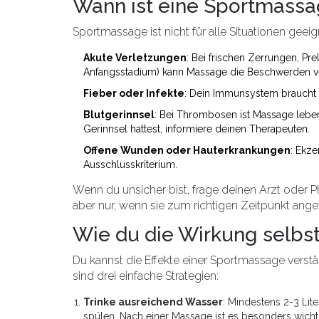
Wann ist eine Sportmassag
Sportmassage ist nicht für alle Situationen geeig
Akute Verletzungen
: Bei frischen Zerrungen, P
Anfangsstadium) kann Massage die Beschwerden v
Fieber oder Infekte
: Dein Immunsystem braucht 
Blutgerinnsel
: Bei Thrombosen ist Massage lebe
Gerinnsel hattest, informiere deinen Therapeuten.
Offene Wunden oder Hauterkrankungen
: Ekze
Ausschlusskriterium.
Wenn du unsicher bist, frage deinen Arzt oder P
aber nur, wenn sie zum richtigen Zeitpunkt ang
Wie du die Wirkung selbst
Du kannst die Effekte einer Sportmassage verstä
sind drei einfache Strategien:
Trinke ausreichend Wasser
: Mindestens 2-3 Lit
spülen. Nach einer Massage ist es besonders wicht