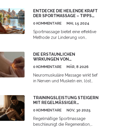
ENTDECKE DIE HEILENDE KRAFT
DER SPORTMASSAGE – TIPPS
UND FAKTEN
0 KOMMENTARE
MAI, 15 2024
Sportmassage bietet eine effektive
Methode zur Linderung von
Muskelverspannungen und zur
Förderung der Regeneration nach
DIE ERSTAUNLICHEN
intensivem Training. Diese Technik
WIRKUNGEN VON
zielt darauf ab, den Blutfluss zu
NEUROMUSKULÄRER MASSAGE
verbessern, Schmerzen zu lindern
0 KOMMENTARE
MÄR, 8 2026
AUF IHREN KÖRPER
und die Beweglichkeit zu erhöhen.
Neuromuskuläre Massage wirkt tief
In diesem Artikel werden die
in Nerven und Muskeln ein, löst
Grundlagen, Vorteile und
Triggerpunkte und reduziert
Anwendungsgebiete der
chronische Schmerzen effektiver
Sportmassage erläutert. Zudem
TRAININGSLEISTUNG STEIGERN
als herkömmliche Massagen.
werden hilfreiche Tipps zur
MIT REGELMÄSSIGER S
Erfahren Sie, wie sie funktioniert, für
Integration von Sportmassagen in
PORTMASSAGE
wen sie geeignet ist und was sie
0 KOMMENTARE
NOV, 30 2025
den Alltag gegeben.
wirklich bewirkt.
Regelmäßige Sportmassage
beschleunigt die Regeneration,