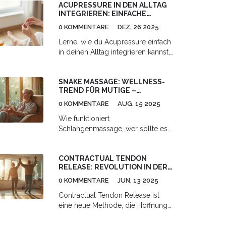
ACUPRESSURE IN DEN ALLTAG
INTEGRIEREN: EINFACHE
TECHNIKEN FÜR MEHR
0 KOMMENTARE
DEZ, 26 2025
WOHLBEFINDEN
Lerne, wie du Acupressure einfach
in deinen Alltag integrieren kannst,
um Stress, Kopfschmerzen und
Schlafprobleme natürlich zu
SNAKE MASSAGE: WELLNESS-
lindern - mit nur deinen Fingern
TREND FÜR MUTIGE –
und wenigen Minuten pro Tag.
ERFAHRUNGEN, WIRKUNG &
0 KOMMENTARE
AUG, 15 2025
TIPPS
Wie funktioniert
Schlangenmassage, wer sollte es
probieren, und was sagt die
Wissenschaft über dieses
CONTRACTUAL TENDON
eigenartige Erlebnis? Detaillierte
RELEASE: REVOLUTION IN DER
Fakten und echte Erfahrungen.
SEHNENBEHANDLUNG
0 KOMMENTARE
JUN, 13 2025
Contractual Tendon Release ist
eine neue Methode, die Hoffnung
für Menschen mit eingeschränkter
Beweglichkeit durch