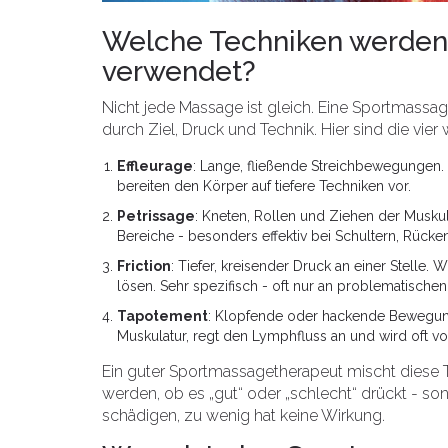
Welche Techniken werden
verwendet?
Nicht jede Massage ist gleich. Eine Sportmass
durch Ziel, Druck und Technik. Hier sind die vie
Effleurage
: Lange, fließende Streichbewegungen.
bereiten den Körper auf tiefere Techniken vor.
Petrissage
: Kneten, Rollen und Ziehen der Muskul
Bereiche - besonders effektiv bei Schultern, Rück
Friction
: Tiefer, kreisender Druck an einer Stell
lösen. Sehr spezifisch - oft nur an problematischen 
Tapotement
: Klopfende oder hackende Bewegunge
Muskulatur, regt den Lymphfluss an und wird oft vo
Ein guter Sportmassagetherapeut mischt diese Te
werden, ob es „gut“ oder „schlecht“ drückt - so
schädigen, zu wenig hat keine Wirkung.