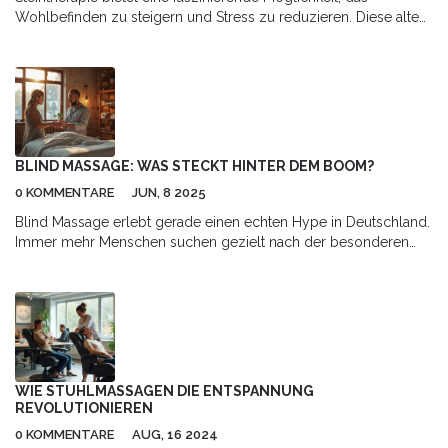
Wohlbefinden zu steigern und Stress zu reduzieren. Diese alte
Praxis, die vom Geiste asiatischer Heilmethoden inspiriert ist,
nutzt die Energie und Wärme von Steinen, um Körper und Geist
in Einklang zu bringen. Die richtige Anwendung kann
beruhigend, heilend und sogar erfrischend sein. Ob zur
Linderung von Muskelschmerzen oder zur Förderung innerer
Ruhe, die Steintherapie hat einen vielseitigen Ansatz. Die Wahl
der richtigen Steine und Anwendungen ist entscheidend für den
BLIND MASSAGE: WAS STECKT HINTER DEM BOOM?
Erfolg dieser entspannenden Methode.
0 KOMMENTARE
JUN, 8 2025
Blind Massage erlebt gerade einen echten Hype in Deutschland.
Immer mehr Menschen suchen gezielt nach der besonderen
Behandlung durch blinde Therapeutinnen und Therapeuten. Der
Artikel klärt, warum gerade diese Variante der Massage einen
besonderen Ruf genießt, was sie so einzigartig macht und
worauf du achten solltest. Es gibt spannende Hintergründe,
ehrliche Tipps und praktische Hinweise für alle, die sich dafür
interessieren. So weißt du nach dem Lesen, ob diese
Massageform zu dir passt.
WIE STUHLMASSAGEN DIE ENTSPANNUNG
REVOLUTIONIEREN
0 KOMMENTARE
AUG, 16 2024