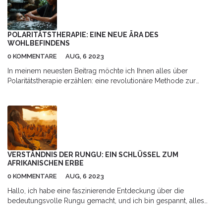
POLARITÄTSTHERAPIE: EINE NEUE ÄRA DES
WOHLBEFINDENS
0 KOMMENTARE
AUG, 6 2023
In meinem neuesten Beitrag möchte ich Ihnen alles über
Polaritätstherapie erzählen: eine revolutionäre Methode zur
Steigerung des Wohlbefindens. Sie stellt eine ganz neue Ära für
Gesundheitspflege dar. Es ist eine hervorragende Möglichkeit,
den Körper und Geist auszugleichen und dabei zu helfen, unser
volles Potenzial zu erkennen. Dies ist weit mehr als eine
Modeerscheinung, es könnte der Schlüssel zu einem
gesünderen, erfüllten Leben sein. Joinen Sie mich, um mehr zu
erfahren!
VERSTÄNDNIS DER RUNGU: EIN SCHLÜSSEL ZUM
AFRIKANISCHEN ERBE
0 KOMMENTARE
AUG, 6 2023
Hallo, ich habe eine faszinierende Entdeckung über die
bedeutungsvolle Rungu gemacht, und ich bin gespannt, alles
mit Ihnen zu teilen! Mit ihrem reichen kulturellen Kontext ist die
Rungu weit mehr als nur ein einfacher afrikanischer Wurfstock,