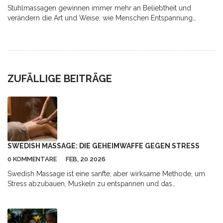
Stuhlmassagen gewinnen immer mehr an Beliebtheit und
verändern die Art und Weise, wie Menschen Entspannung
erleben. Diese kompakte Massageform ist ideal für stressige
Arbeitsumgebungen und bietet eine schnelle, effektive
Möglichkeit, Verspannungen zu lösen und Stress abzubauen.
Erfahre, wie Stuhlmassagen funktionieren, welche Vorteile sie
bieten und wie sie im Alltag integriert werden können.
ZUFÄLLIGE BEITRÄGE
SWEDISH MASSAGE: DIE GEHEIMWAFFE GEGEN STRESS
0 KOMMENTARE
FEB, 20 2026
Swedish Massage ist eine sanfte, aber wirksame Methode, um
Stress abzubauen, Muskeln zu entspannen und das
Nervensystem zu beruhigen. Studien zeigen einen signifikanten
Rückgang von Cortisol und verbesserten Schlaf nach
regelmäßigen Sitzungen.