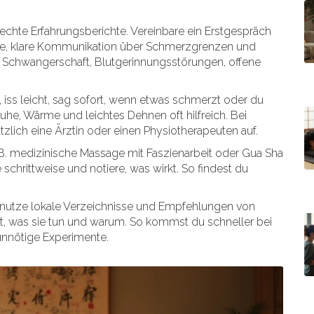
s echte Erfahrungsberichte. Vereinbare ein Erstgespräch
ene, klare Kommunikation über Schmerzgrenzen und
 B. Schwangerschaft, Blutgerinnungsstörungen, offene
, iss leicht, sag sofort, wenn etwas schmerzt oder du
he, Wärme und leichtes Dehnen oft hilfreich. Bei
lich eine Ärztin oder einen Physiotherapeuten auf.
 B. medizinische Massage mit Faszienarbeit oder Gua Sha
chrittweise und notiere, was wirkt. So findest du
, nutze lokale Verzeichnisse und Empfehlungen von
nt, was sie tun und warum. So kommst du schneller bei
unnötige Experimente.