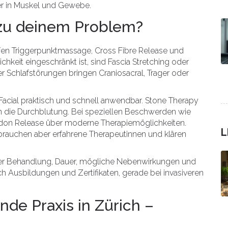
er in Muskel und Gewebe.
zu deinem Problem?
en Triggerpunktmassage, Cross Fibre Release und
keit eingeschränkt ist, sind Fascia Stretching oder
er Schlafstörungen bringen Craniosacral, Trager oder
Facial praktisch und schnell anwendbar. Stone Therapy
 die Durchblutung. Bei speziellen Beschwerden wie
ndon Release über moderne Therapiemöglichkeiten.
L
 brauchen aber erfahrene Therapeutinnen und klären
l der Behandlung, Dauer, mögliche Nebenwirkungen und
h Ausbildungen und Zertifikaten, gerade bei invasiveren
nde Praxis in Zürich –