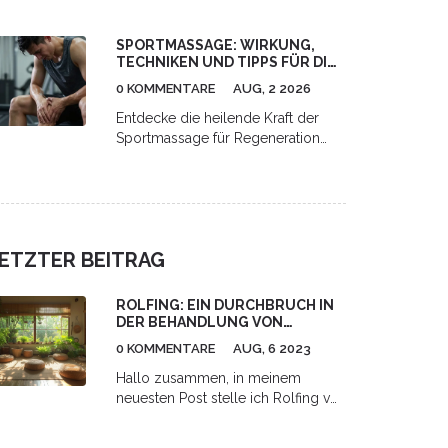
auf Lymphsystem und Verdauung,
Schritt-für-Schritt-Anleitung für
SPORTMASSAGE: WIRKUNG,
Zuhause sowie Hinweise zu Risiken
TECHNIKEN UND TIPPS FÜR DIE
und professioneller Anwendung.
REGENERATION
0 KOMMENTARE
AUG, 2 2026
Entdecke die heilende Kraft der
Sportmassage für Regeneration
und Leistung. Erfahre mehr über
Techniken, Phasen und Tipps für
optimale Erholung.
ETZTER BEITRAG
ROLFING: EIN DURCHBRUCH IN
DER BEHANDLUNG VON
RÜCKENSCHMERZEN
0 KOMMENTARE
AUG, 6 2023
Hallo zusammen, in meinem
neuesten Post stelle ich Rolfing vor,
einen wirkungsvollen Durchbruch
in der Behandlung von