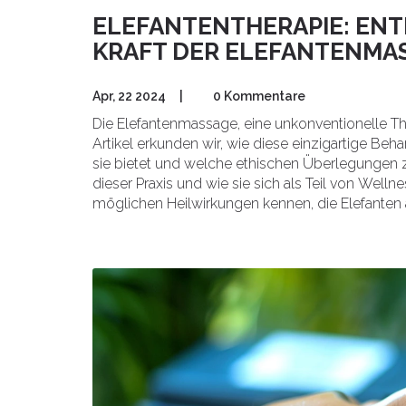
ELEFANTENTHERAPIE: ENTD
KRAFT DER ELEFANTENMA
Apr, 22 2024
|
0 Kommentare
Die Elefantenmassage, eine unkonventionelle Th
Artikel erkunden wir, wie diese einzigartige B
sie bietet und welche ethischen Überlegungen z
dieser Praxis und wie sie sich als Teil von Welln
möglichen Heilwirkungen kennen, die Elefante