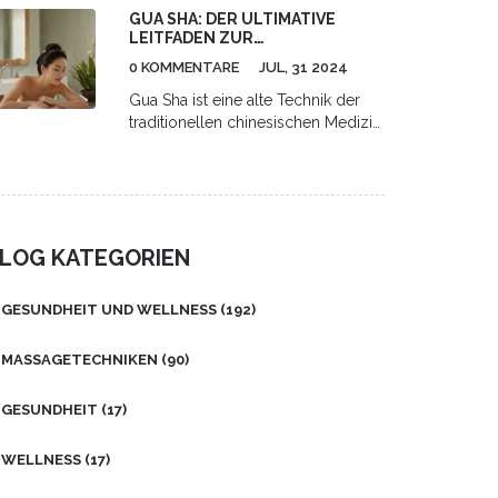
GUA SHA: DER ULTIMATIVE
klar und alltagstauglich.
LEITFADEN ZUR
HAUTVERJÜNGUNG
0 KOMMENTARE
JUL, 31 2024
Gua Sha ist eine alte Technik der
traditionellen chinesischen Medizin,
die in letzter Zeit als effektives
Mittel zur Hautverjüngung
wiederentdeckt wurde. Durch
spezielle Massagebewegungen mit
einem glatten Werkzeug kann das
LOG KATEGORIEN
Aussehen der Haut erheblich
verbessert werden. Erfahren Sie in
diesem Artikel, wie Gua Sha
GESUNDHEIT UND WELLNESS
(192)
funktioniert, welche Vorteile es
bietet und wie Sie es selbst zu
MASSAGETECHNIKEN
(90)
Hause anwenden können.
GESUNDHEIT
(17)
WELLNESS
(17)