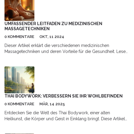
Gesundheit treffen zu können. Lassen Sie uns also gemeinsam
in die spannende Welt der Myofaszialen Entspannungstherapie
eintauchen und diese Therapie ein wenig besser verstehen.
UMFASSENDER LEITFADEN ZU MEDIZINISCHEN
MASSAGETECHNIKEN
0 KOMMENTARE
OKT, 11 2024
Dieser Artikel erklärt die verschiedenen medizinischen
Massagetechniken und deren Vorteile für die Gesundheit. Lesen
Sie mehr über die Geschichte der Massage, wie sie zur
Behandlung verschiedener Beschwerden eingesetzt wird und
welche Techniken am effektivsten sind. Erfahren Sie, wie
medizinische Massagen Stress reduzieren, die Durchblutung
verbessern und Schmerzen lindern können. Entdecken Sie
praktische Tipps zur Auswahl der richtigen Technik und wie Sie
einen qualifizierten Therapeuten finden. Diese Informationen
THAI BODYWORK: VERBESSERN SIE IHR WOHLBEFINDEN
können Ihnen helfen, die richtige Entscheidung für Ihre
0 KOMMENTARE
MÄR, 14 2025
Gesundheitsbedürfnisse zu treffen.
Entdecken Sie die Welt des Thai Bodywork, einer alten
Heilkunst, die Körper und Geist in Einklang bringt. Diese Artikel
beleuchtet die Vorteile dieser Massagetechnik, erklärt, wie sie
funktioniert und gibt hilfreiche Tipps zum Ausprobieren. Erfahren