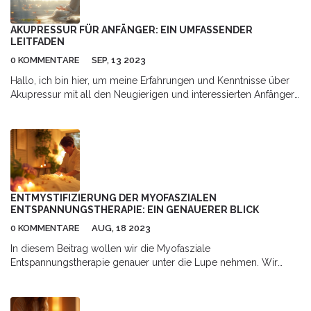
AKUPRESSUR FÜR ANFÄNGER: EIN UMFASSENDER
LEITFADEN
0 KOMMENTARE
SEP, 13 2023
Hallo, ich bin hier, um meine Erfahrungen und Kenntnisse über
Akupressur mit all den Neugierigen und interessierten Anfängern
zu teilen. Dies ist ein umfassender Leitfaden, der genaue
Anleitungen und einfache Akupressurtechniken für Anfänger
enthält. Wir beginnen mit den Grundlagen und gehen tief in das
Thema ein. Lassen Sie uns gemeinsam in die Welt der
Akupressur eintauchen, eine alte Technik, die uns hilft, unser
Wohlbefinden auf natürliche Weise zu verbessern. Also, seid
bereit für spannende und informelle Blogposts!
ENTMYSTIFIZIERUNG DER MYOFASZIALEN
ENTSPANNUNGSTHERAPIE: EIN GENAUERER BLICK
0 KOMMENTARE
AUG, 18 2023
In diesem Beitrag wollen wir die Myofasziale
Entspannungstherapie genauer unter die Lupe nehmen. Wir
werden gemeinsam Mythen aufdecken und diese Therapie
entmystifizieren. Es ist wichtig, dass wir uns über verschiedenste
Therapien informieren, um die richtige Wahl für unsere