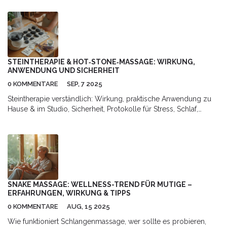
verbessern. Indem man Druckpunkte stimuliert, während man
Yoga-Übungen ausführt, kann man Verspannungen lösen und
die Selbstheilung fördern. Diese Techniken sind besonders
effektiv bei der Reduktion von Stress und der Steigerung der
mentalen Klarheit. Der Artikel bietet eine tiefgehende Erklärung
der Prinzipien von Acu-Yoga und praktische Tipps für die
STEINTHERAPIE & HOT‑STONE‑MASSAGE: WIRKUNG,
Integration in den Alltag.
ANWENDUNG UND SICHERHEIT
0 KOMMENTARE
SEP, 7 2025
Steintherapie verständlich: Wirkung, praktische Anwendung zu
Hause & im Studio, Sicherheit, Protokolle für Stress, Schlaf,
Schmerzen. Klar, ehrlich, umsetzbar.
SNAKE MASSAGE: WELLNESS-TREND FÜR MUTIGE –
ERFAHRUNGEN, WIRKUNG & TIPPS
0 KOMMENTARE
AUG, 15 2025
Wie funktioniert Schlangenmassage, wer sollte es probieren,