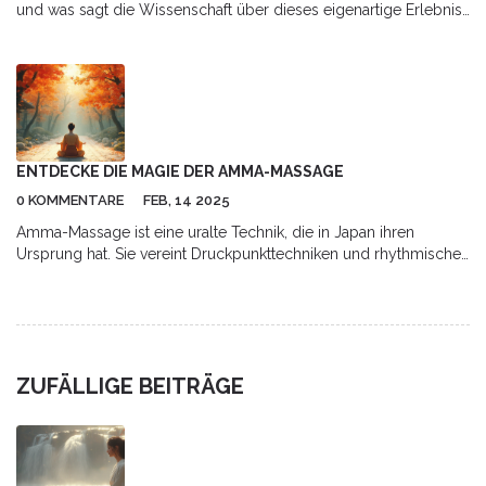
und was sagt die Wissenschaft über dieses eigenartige Erlebnis?
Detaillierte Fakten und echte Erfahrungen.
ENTDECKE DIE MAGIE DER AMMA-MASSAGE
0 KOMMENTARE
FEB, 14 2025
Amma-Massage ist eine uralte Technik, die in Japan ihren
Ursprung hat. Sie vereint Druckpunkttechniken und rhythmische
Bewegungen, um Körper und Geist zu entspannen. Ideal für
Stressabbau und zur Förderung des Wohlbefindens, kann sie
schnell und über der Kleidung durchgeführt werden. Perfekt für
Menschen mit geschäftigem Alltag, die eine effektive Methode
zur Entspannung suchen.
ZUFÄLLIGE BEITRÄGE