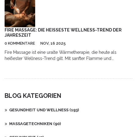
Sie, warum Menschen weltweit auf Thai Bodywork schwören,
und wie Sie es in Ihren Alltag integrieren können. Perfekt für alle,
die auf der Suche nach Entspannung und besserer Gesundheit
sind.
FIRE MASSAGE: DIE HEISSESTE WELLNESS-TREND DER J
AHRESZEIT
0 KOMMENTARE
NOV, 16 2025
Fire Massage ist eine uralte Wärmetherapie, die heute als
heißester Wellness-Trend gilt. Mit sanfter Flamme und
ätherischen Ölen lockert sie Muskeln, reduziert Stress und
verbessert den Schlaf - sicher, wirksam und tief beruhigend.
BLOG KATEGORIEN
GESUNDHEIT UND WELLNESS
(193)
MASSAGETECHNIKEN
(90)