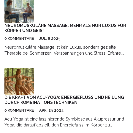
NEUROMUSKULÄRE MASSAGE: MEHR ALS NUR LUXUS FÜR
KÖRPER UND GEIST
0 KOMMENTARE
JUL, 6 2025
Neuromuskuläre Massage ist kein Luxus, sondern gezielte
Therapie bei Schmerzen, Verspannungen und Stress. Erfahre,
was sie wirklich bewirkt und wie sie dein Wohlbefinden
verändern kann.
DIE KRAFT VON ACU-YOGA: ENERGIEFLUSS UND HEILUNG
DURCH KOMBINATIONSTECHNIKEN
0 KOMMENTARE
APR, 29 2024
Acu-Yoga ist eine faszinierende Symbiose aus Akupressur und
Yoga, die darauf abzielt, den Energiefluss im Körper zu
harmonisieren und das allgemeine Wohlbefinden zu