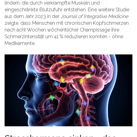
lindern, die durch verkrampfte Muskeln und
eingeschränkte Blutzufuhr entstehen. Eine weitere Studie
aus dem Jahr 2023 in der
Journal of Integrative Medicine
zeigte, dass Menschen mit chronischen Kopfschmerzen
nach acht Wochen wöchentlicher Champissage ihre
Schmerzintensität um 41 % reduzieren konnten - ohne
Medikamente.