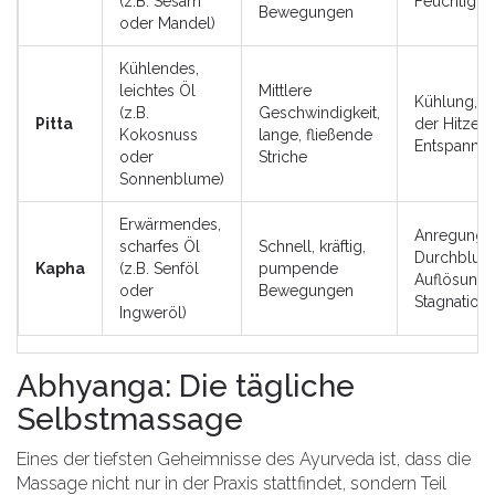
(z.B. Sesam
Feuchtigke
Bewegungen
oder Mandel)
Kühlendes,
leichtes Öl
Mittlere
Kühlung, A
(z.B.
Geschwindigkeit,
Pitta
der Hitze,
Kokosnuss
lange, fließende
Entspannu
oder
Striche
Sonnenblume)
Erwärmendes,
Anregung,
scharfes Öl
Schnell, kräftig,
Durchblutu
Kapha
(z.B. Senföl
pumpende
Auflösung 
oder
Bewegungen
Stagnation
Ingweröl)
Abhyanga: Die tägliche
Selbstmassage
Eines der tiefsten Geheimnisse des Ayurveda ist, dass die
Massage nicht nur in der Praxis stattfindet, sondern Teil