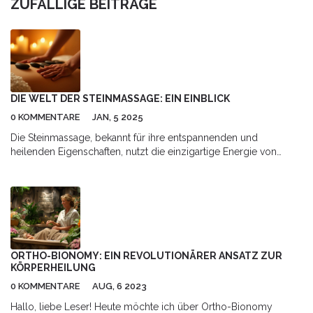
ZUFÄLLIGE BEITRÄGE
DIE WELT DER STEINMASSAGE: EIN EINBLICK
0 KOMMENTARE
JAN, 5 2025
Die Steinmassage, bekannt für ihre entspannenden und
heilenden Eigenschaften, nutzt die einzigartige Energie von
Steinen, um körpereigene Spannungen zu lösen. Diese
Massageform kombiniert warme und kalte Steine, die strategisch
auf dem Körper platziert werden, um den Energiefluss zu
fördern und Balance zu schaffen. Besonders interessant ist die
Vielfalt der Steinsorten und ihre jeweilige Wirkung auf Geist und
Körper. Die richtige Anwendung kann nicht nur Stress abbauen,
sondern auch die Seele nähren und revitalisieren. Diese
ORTHO-BIONOMY: EIN REVOLUTIONÄRER ANSATZ ZUR
Therapieform bietet einen faszinierenden Zugang zu Gesundheit
KÖRPERHEILUNG
und Wohlgefühl.
0 KOMMENTARE
AUG, 6 2023
Hallo, liebe Leser! Heute möchte ich über Ortho-Bionomy