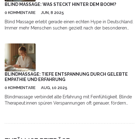
BLIND MASSAGE: WAS STECKT HINTER DEM BOOM?
0 KOMMENTARE
JUN, 8 2025
Blind Massage erlebt gerade einen echten Hype in Deutschland.
Immer mehr Menschen suchen gezielt nach der besonderen
Behandlung durch blinde Therapeutinnen und Therapeuten. Der
Artikel klärt, warum gerade diese Variante der Massage einen
besonderen Ruf genießt, was sie so einzigartig macht und
worauf du achten solltest. Es gibt spannende Hintergründe,
ehrliche Tipps und praktische Hinweise für alle, die sich dafür
interessieren. So weißt du nach dem Lesen, ob diese
Massageform zu dir passt.
BLINDMASSAGE: TIEFE ENTSPANNUNG DURCH GELEBTE
EMPATHIE UND ERFAHRUNG
0 KOMMENTARE
AUG, 10 2025
Blindmassage verbindet alte Erfahrung mit Feinfühligkeit. Blinde
Therapeut:innen spüren Verspannungen oft genauer, fördern
Wohlbefinden und heilen Körper wie Seele.