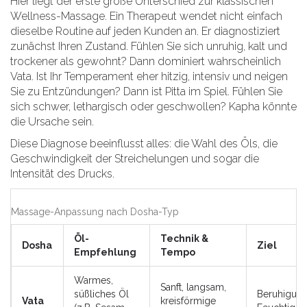
Hier liegt der erste große Unterschied zur klassischen
Wellness-Massage. Ein Therapeut wendet nicht einfach
dieselbe Routine auf jeden Kunden an. Er diagnostiziert
zunächst Ihren Zustand. Fühlen Sie sich unruhig, kalt und
trockener als gewohnt? Dann dominiert wahrscheinlich
Vata. Ist Ihr Temperament eher hitzig, intensiv und neigen
Sie zu Entzündungen? Dann ist Pitta im Spiel. Fühlen Sie
sich schwer, lethargisch oder geschwollen? Kapha könnte
die Ursache sein.
Diese Diagnose beeinflusst alles: die Wahl des Öls, die
Geschwindigkeit der Streichelungen und sogar die
Intensität des Drucks.
Massage-Anpassung nach Dosha-Typ
Öl-
Technik &
Dosha
Ziel
Empfehlung
Tempo
Warmes,
Sanft, langsam,
süßliches Öl
Beruhigung
Vata
kreisförmige