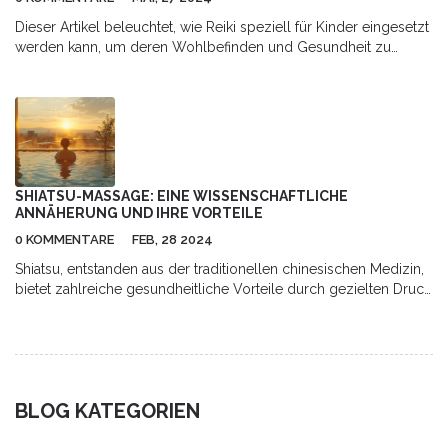
Dieser Artikel beleuchtet, wie Reiki speziell für Kinder eingesetzt
werden kann, um deren Wohlbefinden und Gesundheit zu
fördern. Es werden grundlegende Informationen zur Reiki-
Methode vermittelt und die Vorteile für Kinder hervorgehoben.
Zusätzlich werden Tipps gegeben, wie Eltern Reiki in den Alltag
integrieren können.
SHIATSU-MASSAGE: EINE WISSENSCHAFTLICHE
ANNÄHERUNG UND IHRE VORTEILE
0 KOMMENTARE
FEB, 28 2024
Shiatsu, entstanden aus der traditionellen chinesischen Medizin,
bietet zahlreiche gesundheitliche Vorteile durch gezielten Druck
auf bestimmte Körperbereiche. Dieser Artikel taucht tief in die
Wissenschaft hinter Shiatsu ein, erklärt dessen Wirkungsweise,
Nutzen und praktische Anwendungstipps. Erfahren Sie, wie
Shiatsu zur Linderung von Stress, Schmerzen und zur
Förderung der allgemeinen Gesundheit beitragen kann, und
BLOG KATEGORIEN
erhalten Sie praktische Einblicke, wie Sie Shiatsu in Ihr
Wohlbefinden integrieren können.