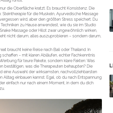
Alltag fühlst.
 nur die Oberfläche kratzt. Es braucht Konsistenz. Die
Steintherapie für die Muskeln, Ayurvedische Massage
 vergessen wird, aber den größten Stress speichert. Du
ese Techniken zu Hause anwendest, wie du sie im Studio
Snake Massage oder Hilot zwar ungewöhnlich wirken,
eht nicht darum, alles auszuprobieren – sondern darum,
eat braucht keine Reise nach Bali oder Thailand. In
g schaffen – mit klaren Abläufen, echter Fachkenntnis
 Werbung für teure Pakete, sondern klare Fakten: Was
L
dien bestätigen, was die Therapeuten behaupten? Die
nd eine Auswahl der wirksamsten, nachvollziehbarsten
nen Alltag einbauen kannst. Egal, ob du nach Entspannung
der einfach nur nach einem Moment, in dem du dich
zu.