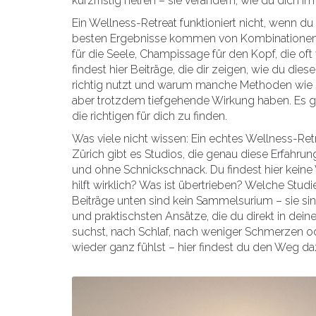
kurzfristig helfen – sie verändern, wie du dich im 
Ein Wellness-Retreat funktioniert nicht, wenn du
besten Ergebnisse kommen von Kombinationen: 
für die Seele, Champissage für den Kopf, die oft
findest hier Beiträge, die dir zeigen, wie du di
richtig nutzt und warum manche Methoden wie 
aber trotzdem tiefgehende Wirkung haben. Es g
die richtigen für dich zu finden.
Was viele nicht wissen: Ein echtes Wellness-Retr
Zürich gibt es Studios, die genau diese Erfahrun
und ohne Schnickschnack. Du findest hier keine
hilft wirklich? Was ist übertrieben? Welche Stu
Beiträge unten sind kein Sammelsurium – sie si
und praktischsten Ansätze, die du direkt in dei
suchst, nach Schlaf, nach weniger Schmerzen o
wieder ganz fühlst – hier findest du den Weg da