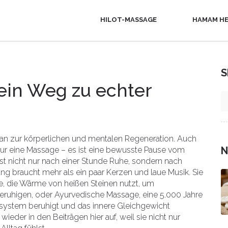
HILOT-MASSAGE
HAMAM HE
S
ein Weg zu echter
Plan zur körperlichen und mentalen Regeneration
. Auch
N
s nur eine Massage – es ist eine bewusste Pause vom
t nicht nur nach einer Stunde Ruhe, sondern nach
ng braucht mehr als ein paar Kerzen und laue Musik. Sie
e
,
die Wärme von heißen Steinen nutzt, um
beruhigen
, oder
Ayurvedische Massage
,
eine 5.000 Jahre
nsystem beruhigt und das innere Gleichgewicht
ieder in den Beiträgen hier auf, weil sie nicht nur