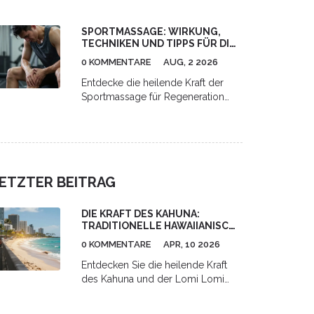
auf Lymphsystem und Verdauung,
Schritt-für-Schritt-Anleitung für
SPORTMASSAGE: WIRKUNG,
Zuhause sowie Hinweise zu Risiken
TECHNIKEN UND TIPPS FÜR DIE
und professioneller Anwendung.
REGENERATION
0 KOMMENTARE
AUG, 2 2026
Entdecke die heilende Kraft der
Sportmassage für Regeneration
und Leistung. Erfahre mehr über
Techniken, Phasen und Tipps für
optimale Erholung.
ETZTER BEITRAG
DIE KRAFT DES KAHUNA:
TRADITIONELLE HAWAIIANISCHE
HEILKUNST IM ALLTAG
0 KOMMENTARE
APR, 10 2026
Entdecken Sie die heilende Kraft
des Kahuna und der Lomi Lomi
Massage. Erfahren Sie, wie
hawaiianische Weisheit, Mana und