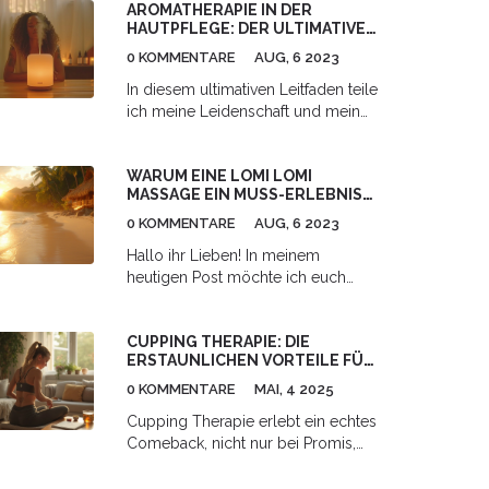
AROMATHERAPIE IN DER
Huna Ihren Alltag stressfreier
HAUTPFLEGE: DER ULTIMATIVE
machen.
LEITFADEN
0 KOMMENTARE
AUG, 6 2023
In diesem ultimativen Leitfaden teile
ich meine Leidenschaft und mein
Wissen über die Aromatherapie in
der Hautpflege. Es ist unglaublich,
WARUM EINE LOMI LOMI
wie wohltuend ätherische Öle für
MASSAGE EIN MUSS-ERLEBNIS
unsere Haut sein können! Ich werde
IST
Ihnen beibringen, wie man sie
0 KOMMENTARE
AUG, 6 2023
sicher und effektiv anwendet, um
Hallo ihr Lieben! In meinem
die bestmöglichen Ergebnisse zu
heutigen Post möchte ich euch
erzielen. Gemeinsam entdecken
eines meiner absoluten Wellness-
wir die Geheimnisse dieser uralten
Lieblingserlebnisse vorstellen: die
Praxis, die Ihre Hautpflegeroutine
CUPPING THERAPIE: DIE
Lomi Lomi Massage. Ursprünglich
auf ein neues Level heben wird.
ERSTAUNLICHEN VORTEILE FÜR
aus Hawaii stammend, bietet diese
Also, sind Sie bereit, mit mir auf
DEINE GESUNDHEIT
Form der Körperentspannung ein
0 KOMMENTARE
MAI, 4 2025
diese duftende Reise zu gehen?
ganzes Wohlfühluniversum für
Cupping Therapie erlebt ein echtes
sich. Ich verspreche euch, wenn ihr
Comeback, nicht nur bei Promis,
es einmal ausprobiert habt, werdet
sondern auch bei Sportlern und
ihr es lieben. Also, bereitet euch auf
Alltagstypen. Diese alte Methode