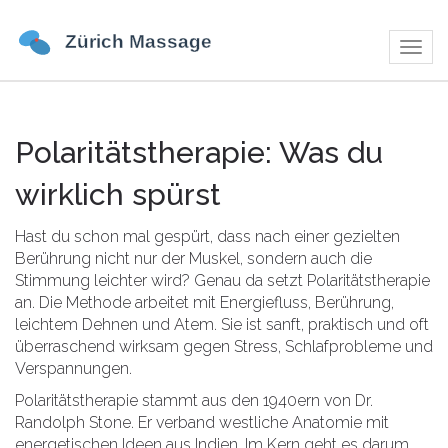
Navig
umsch
Polaritätstherapie: Was du
wirklich spürst
Hast du schon mal gespürt, dass nach einer gezielten
Berührung nicht nur der Muskel, sondern auch die
Stimmung leichter wird? Genau da setzt Polaritätstherapie
an. Die Methode arbeitet mit Energiefluss, Berührung,
leichtem Dehnen und Atem. Sie ist sanft, praktisch und oft
überraschend wirksam gegen Stress, Schlafprobleme und
Verspannungen.
Polaritätstherapie stammt aus den 1940ern von Dr.
Randolph Stone. Er verband westliche Anatomie mit
energetischen Ideen aus Indien. Im Kern geht es darum,