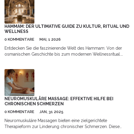
HAMMAM: DER ULTIMATIVE GUIDE ZU KULTUR, RITUAL UND
WELLNESS
0 KOMMENTARE
MAI, 1 2026
Entdecken Sie die faszinierende Welt des Hammam: Von der
osmanischen Geschichte bis zum modernen Wellnessritual.
Erfahren Sie alles über das heiße Dampfbad, die Kes-Peeling-
Methode und die gesundheitlichen Vorteile.
NEUROMUSKULÄRE MASSAGE: EFFEKTIVE HILFE BEI
CHRONISCHEN SCHMERZEN
0 KOMMENTARE
JAN, 31 2025
Neuromuskuläre Massagen bieten eine zielgerichtete
Therapieform zur Linderung chronischer Schmerzen. Diese
Techniken fokussieren sich besonders auf die Muskeln und