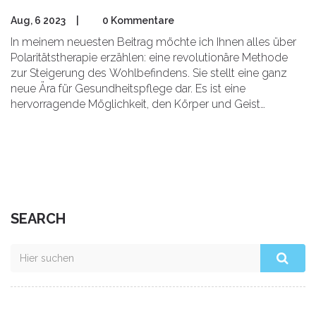
Aug, 6 2023
|
0 Kommentare
In meinem neuesten Beitrag möchte ich Ihnen alles über
Polaritätstherapie erzählen: eine revolutionäre Methode
zur Steigerung des Wohlbefindens. Sie stellt eine ganz
neue Ära für Gesundheitspflege dar. Es ist eine
hervorragende Möglichkeit, den Körper und Geist
auszugleichen und dabei zu helfen, unser volles Potenzial
zu erkennen. Dies ist weit mehr als eine
Modeerscheinung, es könnte der Schlüssel zu einem
gesünderen, erfüllten Leben sein. Joinen Sie mich, um
mehr zu erfahren!
SEARCH