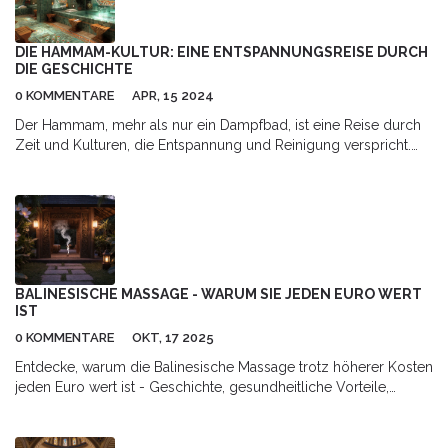
DIE HAMMAM-KULTUR: EINE ENTSPANNUNGSREISE DURCH
DIE GESCHICHTE
0 KOMMENTARE
APR, 15 2024
Der Hammam, mehr als nur ein Dampfbad, ist eine Reise durch
Zeit und Kulturen, die Entspannung und Reinigung verspricht.
Dieser Artikel erkundet die historischen Wurzeln des Hammams,
seine kulturelle Bedeutung und wie diese traditionelle Form des
Bades heute weltweit genossen wird. Leserinnen und Leser
erfahren nicht nur von den gesundheitlichen Vorteilen eines
Hammam-Besuchs, sondern auch, wie sie diese traditionelle
Praxis in ihre eigene Wellness-Routine integrieren können.
BALINESISCHE MASSAGE - WARUM SIE JEDEN EURO WERT
IST
0 KOMMENTARE
OKT, 17 2025
Entdecke, warum die Balinesische Massage trotz höherer Kosten
jeden Euro wert ist - Geschichte, gesundheitliche Vorteile,
Preis‑Analyse und Tipps zur Auswahl des richtigen Therapeuten.