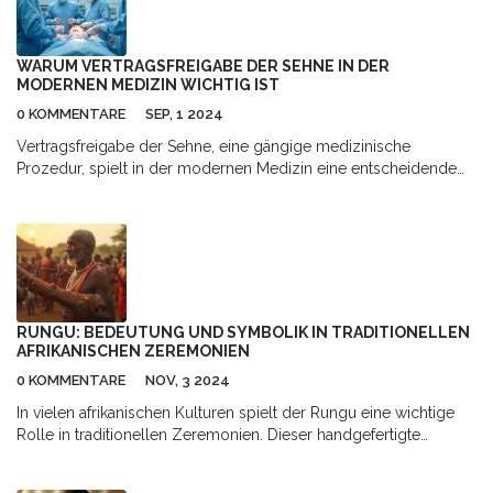
WARUM VERTRAGSFREIGABE DER SEHNE IN DER
MODERNEN MEDIZIN WICHTIG IST
0 KOMMENTARE
SEP, 1 2024
Vertragsfreigabe der Sehne, eine gängige medizinische
Prozedur, spielt in der modernen Medizin eine entscheidende
Rolle. Dieser Artikel beleuchtet, warum sie wichtig ist und
welche Vorteile sie sowohl für Patienten als auch für Mediziner
bietet.
RUNGU: BEDEUTUNG UND SYMBOLIK IN TRADITIONELLEN
AFRIKANISCHEN ZEREMONIEN
0 KOMMENTARE
NOV, 3 2024
In vielen afrikanischen Kulturen spielt der Rungu eine wichtige
Rolle in traditionellen Zeremonien. Dieser handgefertigte
Wurfschläger, der oft mit Verzierungen versehen ist, dient nicht
nur als Waffe, sondern auch als Symbol der Macht und der