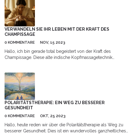
gesellschaftlichen Stellung. Seine Verwendung variiert von
Region zu Region, aber überall verbindet er
generationenübergreifende Traditionen. Entdecken Sie, wie der
Rungu nicht nur ein Objekt des Schutzes, sondern auch der
Gemeinschaft und des persönlichen Ausdrucks geworden ist.
VERWANDELN SIE IHR LEBEN MIT DER KRAFT DES
CHAMPISSAGE
0 KOMMENTARE
NOV, 15 2023
Hallo, ich bin gerade total begeistert von der Kraft des
Champissage. Diese alte indische Kopfmassagetechnik
verändert mein Leben auf so positive Weise. Es erhöht meine
Energie, lindert Stress und verbessert meine allgemeine
Gesundheit. Ich lade Sie alle ein, mit mir auf diese Reise der
Selbsterkenntnis und Heilung zu kommen. Vertrauen Sie mir,
sobald Sie die Champissage-Technik ausprobieren, möchten Sie
nie wieder zurück.
POLARITÄTSTHERAPIE: EIN WEG ZU BESSERER
GESUNDHEIT
0 KOMMENTARE
OKT, 25 2023
Hallo, heute reden wir über die Polaritätstherapie als Weg zu
besserer Gesundheit. Dies ist ein wundervolles ganzheitliches