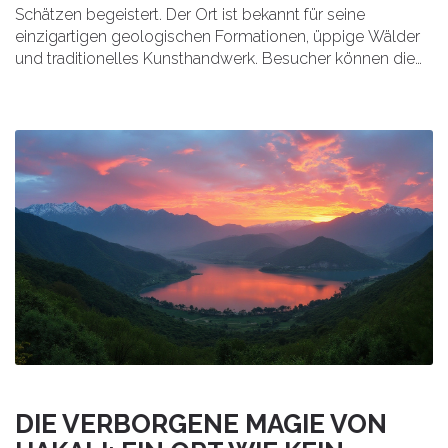
Schätzen begeistert. Der Ort ist bekannt für seine
einzigartigen geologischen Formationen, üppige Wälder
und traditionelles Kunsthandwerk. Besucher können die
unberührte Natur genießen und die herzliche
Gastfreundschaft der Einheimischen erleben. Egal, ob bei
einer Wanderung durch malerische Wege oder beim
Erkunden lokaler Märkte – Hakali verspricht
unvergessliche Erlebnisse. Diese Oase bleibt unentdeckt
von den Massen und bietet eine perfekte Flucht aus dem
Alltag.
DIE VERBORGENE MAGIE VON