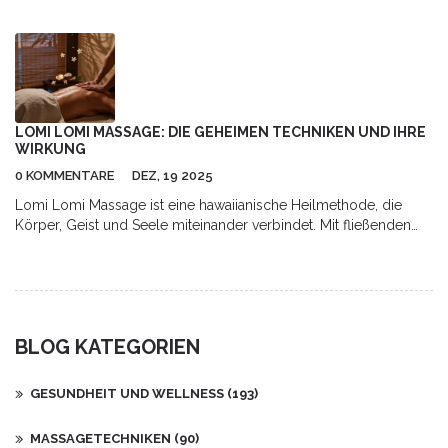
System, das Körper, Geist und Seele gleichermaßen anspricht.
Sie werden überrascht sein, wie sich diese alternative Therapie
auf Ihr Wohlbefinden auswirken kann. Begleiten Sie mich auf
dieser Reise und entdecken Sie, wie die Polaritätstherapie Ihre
Gesundheit verbessern kann.
LOMI LOMI MASSAGE: DIE GEHEIMEN TECHNIKEN UND IHRE
WIRKUNG
0 KOMMENTARE
DEZ, 19 2025
Lomi Lomi Massage ist eine hawaiianische Heilmethode, die
Körper, Geist und Seele miteinander verbindet. Mit fließenden
Bewegungen und natürlichen Ölen löst sie tief sitzende
Spannungen und fördert innere Ruhe. Erfahre, wie sie wirkt und
wer sie besonders profitieren lässt.
BLOG KATEGORIEN
GESUNDHEIT UND WELLNESS
(193)
MASSAGETECHNIKEN
(90)