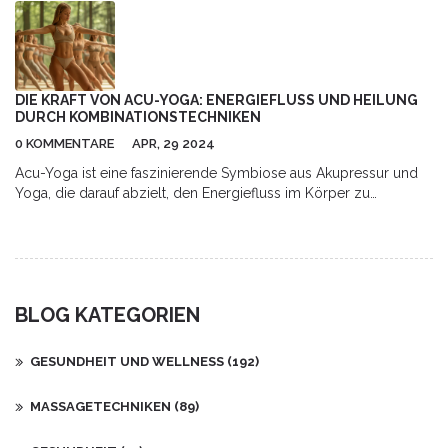
DIE KRAFT VON ACU-YOGA: ENERGIEFLUSS UND HEILUNG
DURCH KOMBINATIONSTECHNIKEN
0 KOMMENTARE
APR, 29 2024
Acu-Yoga ist eine faszinierende Symbiose aus Akupressur und
Yoga, die darauf abzielt, den Energiefluss im Körper zu
harmonisieren und das allgemeine Wohlbefinden zu
verbessern. Indem man Druckpunkte stimuliert, während man
Yoga-Übungen ausführt, kann man Verspannungen lösen und
die Selbstheilung fördern. Diese Techniken sind besonders
effektiv bei der Reduktion von Stress und der Steigerung der
BLOG KATEGORIEN
mentalen Klarheit. Der Artikel bietet eine tiefgehende Erklärung
der Prinzipien von Acu-Yoga und praktische Tipps für die
Integration in den Alltag.
GESUNDHEIT UND WELLNESS
(192)
MASSAGETECHNIKEN
(89)