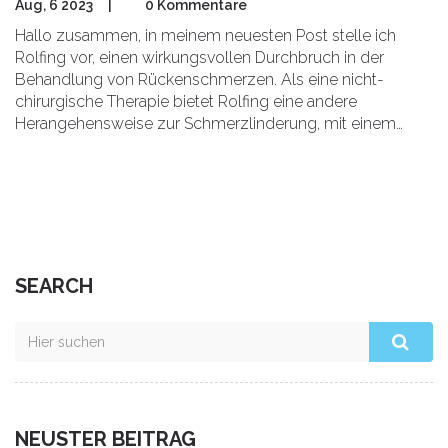
Aug, 6 2023
|
0 Kommentare
Hallo zusammen, in meinem neuesten Post stelle ich
Rolfing vor, einen wirkungsvollen Durchbruch in der
Behandlung von Rückenschmerzen. Als eine nicht-
chirurgische Therapie bietet Rolfing eine andere
Herangehensweise zur Schmerzlinderung, mit einem
ganzheitlichen Ansatz zur Verbesserung unserer
Körperhaltung und Bewegung. Erfahren Sie mehr über
diese erstaunliche Technik, die bereits vielen Menschen
geholfen hat, ihre Rückenschmerzen zu lindern. Machen
Sie mit auf der Reise zu einer schmerzfreien Zukunft!
SEARCH
NEUSTER BEITRAG