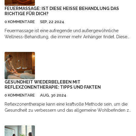
FEUERMASSAGE: IST DIESE HEISSE BEHANDLUNG DAS R
ICHTIGE FÜR DICH?
0 KOMMENTARE
SEP, 22 2024
Feuermassage ist eine aufregende und außergewöhnliche
Wellness-Behandlung, die immer mehr Anhänger findet. Diese
Methode kombiniert traditionelle Massagetechniken mit der
Anwendung von Wärme, um tiefsitzende Verspannungen zu
lösen und das allgemeine Wohlbefinden zu fördern. In diesem
Artikel erfährst du, wie Feuermassage funktioniert, welche
Vorteile sie bieten kann und was du beachten solltest, bevor du
dich für diese heiße Behandlung entscheidest.
GESUNDHEIT WIEDERBELEBEN MIT
REFLEXZONENTHERAPIE: TIPPS UND FAKTEN
0 KOMMENTARE
AUG, 30 2024
Reflexzonentherapie kann eine kraftvolle Methode sein, um die
Gesundheit zu verbessern und das allgemeine Wohlbefinden zu
steigern. Dieser Artikel beleuchtet die Grundlagen der
Reflexzonentherapie, gibt interessante Fakten und bietet
praktische Tipps für die Anwendung im Alltag.