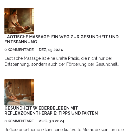
LAOTISCHE MASSAGE: EIN WEG ZUR GESUNDHEIT UND
ENTSPANNUNG
0 KOMMENTARE
DEZ, 15 2024
Laotische Massage ist eine uralte Praxis, die nicht nur der
Entspannung, sondern auch der Förderung der Gesundheit
dient. In Laos selbst ist diese Form der Massage tief verwurzelt
und bietet eine einzigartige Erfahrung, die sowohl Körper als
auch Geist revitalisiert. Von sanften Drucktechniken bis zu
dynamischen Bewegungen bietet sie vielfältige Vorteile, die oft
in einem meditativen Rahmen stattfindet. Entdecken Sie, wie
diese traditionelle Kunstform Stress abbauen und die
Lebensqualität verbessern kann.
GESUNDHEIT WIEDERBELEBEN MIT
REFLEXZONENTHERAPIE: TIPPS UND FAKTEN
0 KOMMENTARE
AUG, 30 2024
Reflexzonentherapie kann eine kraftvolle Methode sein, um die