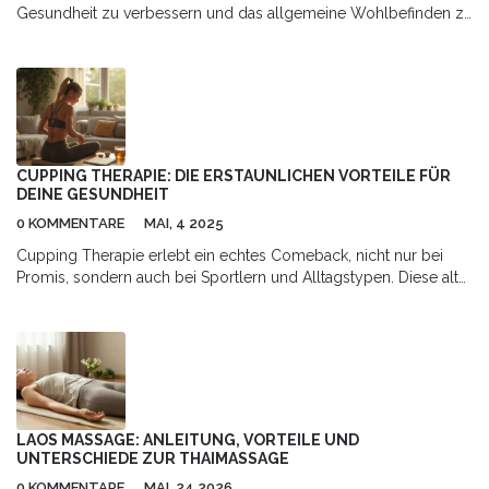
Gesundheit zu verbessern und das allgemeine Wohlbefinden zu
steigern. Dieser Artikel beleuchtet die Grundlagen der
Reflexzonentherapie, gibt interessante Fakten und bietet
praktische Tipps für die Anwendung im Alltag.
CUPPING THERAPIE: DIE ERSTAUNLICHEN VORTEILE FÜR
DEINE GESUNDHEIT
0 KOMMENTARE
MAI, 4 2025
Cupping Therapie erlebt ein echtes Comeback, nicht nur bei
Promis, sondern auch bei Sportlern und Alltagstypen. Diese alte
Methode bringt viele gesundheitliche Vorteile, die weit über die
bekannten blauen Flecken hinausgehen. Sie hilft bei Schmerzen,
entspannt Muskeln und kann sogar das Immunsystem stärken.
Dieser Artikel erklärt klar und verständlich, wie Cupping
funktioniert und worauf du achten solltest. Praktische Tipps für
Anfänger und nützliche Fakten machen das Thema direkt
greifbar.
LAOS MASSAGE: ANLEITUNG, VORTEILE UND
UNTERSCHIEDE ZUR THAIMASSAGE
0 KOMMENTARE
MAI, 24 2026