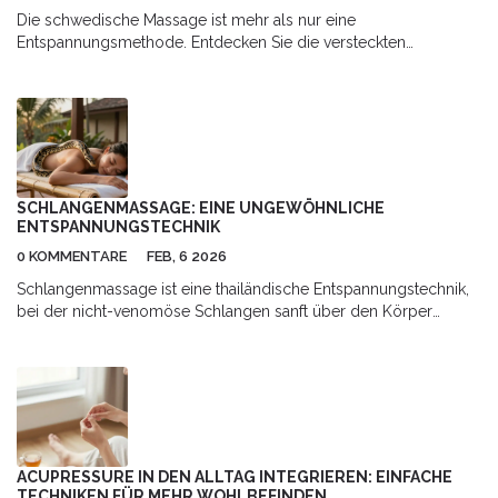
Die schwedische Massage ist mehr als nur eine
Entspannungsmethode. Entdecken Sie die versteckten
gesundheitlichen Vorteile, die diese beliebte Massageform mit
sich bringt. Von Stressabbau bis zur Verbesserung der
Blutzirkulation, die vielfältigen positiven Auswirkungen auf
Körper und Geist sind beeindruckend. Lernen Sie, wie
regelmäßige schwedische Massagen nicht nur Ihr körperliches,
sondern auch Ihr seelisches Wohlbefinden fördern können.
Tauchen Sie ein in die Welt der Wellness und entdecken Sie, wie
SCHLANGENMASSAGE: EINE UNGEWÖHNLICHE
Sie durch schwedische Massage zu einem gesünderen
ENTSPANNUNGSTECHNIK
Lebensstil beitragen können.
0 KOMMENTARE
FEB, 6 2026
Schlangenmassage ist eine thailändische Entspannungstechnik,
bei der nicht-venomöse Schlangen sanft über den Körper
gleiten. Erfahren Sie, wie sie Stress abbaut, Muskeln lockert und
die Durchblutung fördert. Wichtige Sicherheitshinweise und was
Sie bei einer Sitzung erwarten.
ACUPRESSURE IN DEN ALLTAG INTEGRIEREN: EINFACHE
TECHNIKEN FÜR MEHR WOHLBEFINDEN