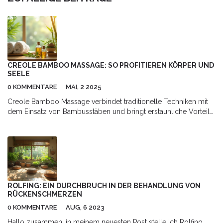
Auswahl eines Studios achten solltest.
CREOLE BAMBOO MASSAGE: SO PROFITIEREN KÖRPER UND
SEELE
0 KOMMENTARE
MAI, 2 2025
Creole Bamboo Massage verbindet traditionelle Techniken mit
dem Einsatz von Bambusstäben und bringt erstaunliche Vorteile
für Körper und Geist. Diese Massageform lockert nicht nur
verspannte Muskeln, sondern hilft auch beim Stressabbau und
kann das Wohlbefinden deutlich steigern. Der Einsatz von
Bambus spricht gezielt tiefe Gewebeschichten an und regt die
Durchblutung an. Das Ergebnis: Mehr Beweglichkeit, weniger
Schmerzen, bessere Erholung. Wer regelmäßig Creole Bamboo
Massagen nutzt, spürt meist schon nach kurzer Zeit messbare
ROLFING: EIN DURCHBRUCH IN DER BEHANDLUNG VON
Veränderungen im Alltag.
RÜCKENSCHMERZEN
0 KOMMENTARE
AUG, 6 2023
Hallo zusammen, in meinem neuesten Post stelle ich Rolfing