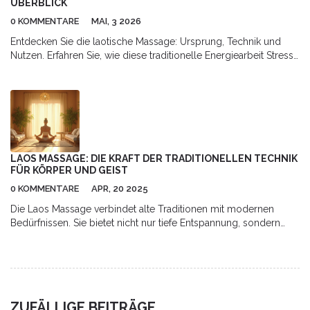
ÜBERBLICK
0 KOMMENTARE
MAI, 3 2026
Entdecken Sie die laotische Massage: Ursprung, Technik und
Nutzen. Erfahren Sie, wie diese traditionelle Energiearbeit Stress
löst und den Körper heilt - anders als die bekannte Thai-
Massage.
LAOS MASSAGE: DIE KRAFT DER TRADITIONELLEN TECHNIK
FÜR KÖRPER UND GEIST
0 KOMMENTARE
APR, 20 2025
Die Laos Massage verbindet alte Traditionen mit modernen
Bedürfnissen. Sie bietet nicht nur tiefe Entspannung, sondern
unterstützt auch die Regeneration und das Wohlbefinden. Diese
Technik hilft oft bei Verspannungen, Stress und Schmerzen,
ohne auf aggressive Methoden zu setzen. Im Artikel erfährst du,
wie die Laos Massage abläuft, warum viele Menschen darauf
schwören und wie du das Beste aus einer Behandlung
ZUFÄLLIGE BEITRÄGE
herausholst. Praktische Tipps verraten, worauf du bei der