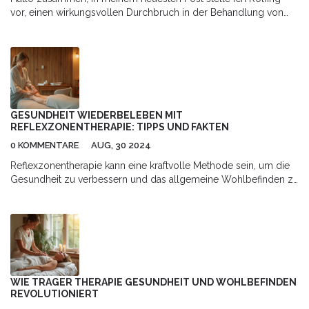
vor, einen wirkungsvollen Durchbruch in der Behandlung von
Rückenschmerzen. Als eine nicht-chirurgische Therapie bietet
Rolfing eine andere Herangehensweise zur Schmerzlinderung,
mit einem ganzheitlichen Ansatz zur Verbesserung unserer
Körperhaltung und Bewegung. Erfahren Sie mehr über diese
erstaunliche Technik, die bereits vielen Menschen geholfen hat,
ihre Rückenschmerzen zu lindern. Machen Sie mit auf der Reise
zu einer schmerzfreien Zukunft!
GESUNDHEIT WIEDERBELEBEN MIT
REFLEXZONENTHERAPIE: TIPPS UND FAKTEN
0 KOMMENTARE
AUG, 30 2024
Reflexzonentherapie kann eine kraftvolle Methode sein, um die
Gesundheit zu verbessern und das allgemeine Wohlbefinden zu
steigern. Dieser Artikel beleuchtet die Grundlagen der
Reflexzonentherapie, gibt interessante Fakten und bietet
praktische Tipps für die Anwendung im Alltag.
WIE TRAGER THERAPIE GESUNDHEIT UND WOHLBEFINDEN
REVOLUTIONIERT