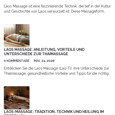
Laos Massage ist eine faszinierende Technik, die tief in der Kultur
und Geschichte von Laos verwurzelt ist. Diese Massageform
kombiniert körperliche Berührung mit Energiearbeit und nutzt
lokale Kräuter. Erfahren Sie, wie Laos Massage als Teil eines
holistischen Heilungsansatzes wirkt, welche Vorteile sie bietet
und wie Sie das Beste aus einer Laos Massage herausholen
können.
LAOS MASSAGE: ANLEITUNG, VORTEILE UND
UNTERSCHIEDE ZUR THAIMASSAGE
0 KOMMENTARE
MAI, 24 2026
Entdecken Sie die Laos Massage (Lao-Ti): ihre Unterschiede zur
Thaimassage, gesundheitliche Vorteile und Tipps für die richtige
Anwendung.
LAOS-MASSAGE: TRADITION, TECHNIK UND HEILUNG IM