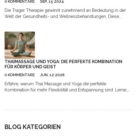
0 KOMMENTARE
SEP, 15 2024
Die Trager Therapie gewinnt zunehmend an Bedeutung in der
Welt der Gesundheits- und Wellnessbehandlungen. Diese
Methode nutzt sanfte Bewegungen und Schwingungen, um
körperliche und geistige Spannungen zu lösen. In diesem Artikel
wirst du die Grundlagen der Trager Therapie kennenlernen,
erfahren, wie sie funktioniert und welche Vorteile sie bietet.
Zudem werden Tipps gegeben, wie man die Therapie in den
Alltag integrieren kann.
THAIMASSAGE UND YOGA: DIE PERFEKTE KOMBINATION
FÜR KÖRPER UND GEIST
0 KOMMENTARE
JUN, 12 2026
Erfahre, warum Thai Massage und Yoga die perfekte
Kombination für mehr Flexibilität und Entspannung sind. Lerne,
wie Sen-Linien und Asanas synergistisch wirken.
BLOG KATEGORIEN