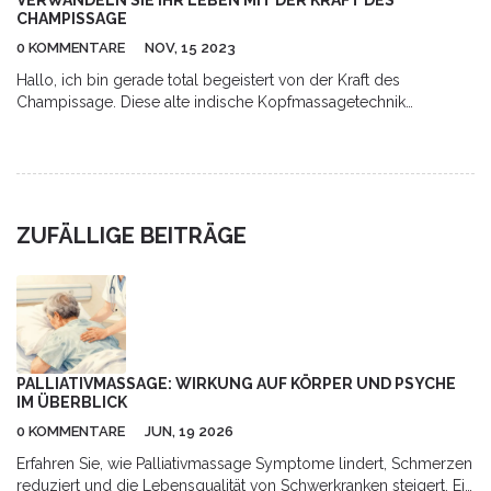
VERWANDELN SIE IHR LEBEN MIT DER KRAFT DES
CHAMPISSAGE
0 KOMMENTARE
NOV, 15 2023
Hallo, ich bin gerade total begeistert von der Kraft des
Champissage. Diese alte indische Kopfmassagetechnik
verändert mein Leben auf so positive Weise. Es erhöht meine
Energie, lindert Stress und verbessert meine allgemeine
Gesundheit. Ich lade Sie alle ein, mit mir auf diese Reise der
Selbsterkenntnis und Heilung zu kommen. Vertrauen Sie mir,
sobald Sie die Champissage-Technik ausprobieren, möchten Sie
ZUFÄLLIGE BEITRÄGE
nie wieder zurück.
PALLIATIVMASSAGE: WIRKUNG AUF KÖRPER UND PSYCHE
IM ÜBERBLICK
0 KOMMENTARE
JUN, 19 2026
Erfahren Sie, wie Palliativmassage Symptome lindert, Schmerzen
reduziert und die Lebensqualität von Schwerkranken steigert. Ein