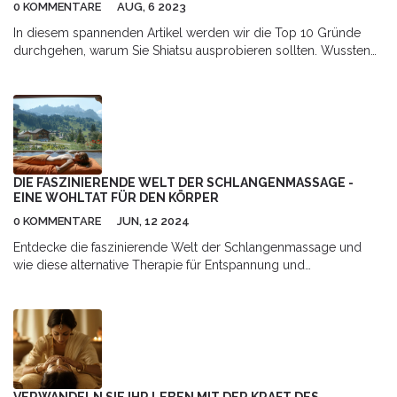
0 KOMMENTARE
AUG, 6 2023
In diesem spannenden Artikel werden wir die Top 10 Gründe
durchgehen, warum Sie Shiatsu ausprobieren sollten. Wussten
Sie, dass Shiatsu dazu beitragen kann, Stress abzubauen, Ihr
Immunsystem zu stärken und sogar Ihren Schlaf zu verbessern?
Und das sind nur einige der beeindruckenden Vorteile, die
Shiatsu bieten kann. Lesen Sie weiter und erfahren Sie, warum
Shiatsu zu Ihrem neuen besten Freund für Wellness und
Entspannung werden könnte.
DIE FASZINIERENDE WELT DER SCHLANGENMASSAGE -
EINE WOHLTAT FÜR DEN KÖRPER
0 KOMMENTARE
JUN, 12 2024
Entdecke die faszinierende Welt der Schlangenmassage und
wie diese alternative Therapie für Entspannung und
Wohlbefinden sorgen kann. Erfahre mehr über die Vorteile, die
Geschichte und die wichtigsten Techniken dieser
außergewöhnlichen Massageform. Hier findest du interessante
Fakten und nützliche Tipps, wie du die Schlangenmassage
erleben kannst.