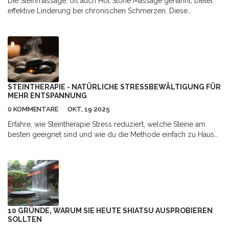
Die Steinmassage, oft auch Hot Stone Massage genannt, bietet
effektive Linderung bei chronischen Schmerzen. Diese
traditionelle Therapie kombiniert Wärme und Druck, um
Verspannungen zu lösen und die Durchblutung zu fördern.
Besonders für Menschen mit chronischen Beschwerden kann
diese Methode eine wohltuende und nachhaltige Erleichterung
bieten.
STEINTHERAPIE - NATÜRLICHE STRESSBEWÄLTIGUNG FÜR
MEHR ENTSPANNUNG
0 KOMMENTARE
OKT, 19 2025
Erfahre, wie Steintherapie Stress reduziert, welche Steine am
besten geeignet sind und wie du die Methode einfach zu Hause
anwendest.
10 GRÜNDE, WARUM SIE HEUTE SHIATSU AUSPROBIEREN
SOLLTEN