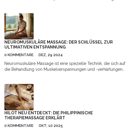
Leitfaden für Patienten und Angehörige.
NEUROMUSKULÄRE MASSAGE: DER SCHLÜSSEL ZUR
ULTIMATIVEN ENTSPANNUNG
0 KOMMENTARE
DEZ, 29 2024
Neuromuskuläre Massage ist eine spezielle Technik, die sich auf
die Behandlung von Muskelverspannungen und -verhärtungen
konzentriert. Sie zielt darauf ab, Schmerzen zu lindern und die
Beweglichkeit zu verbessern. Diese Art der Massage kann
sowohl körperliches Wohlbefinden steigern als auch Stress
abbauen. Erfahren Sie, wie neuromuskuläre Massagen
funktionieren, welche Vorteile sie bieten und wie sie helfen
können, ein entspannteres und gesünderes Lebensgefühl zu
erreichen.
HILOT NEU ENTDECKT: DIE PHILIPPINISCHE
THERAPIEMASSAGE ERKLÄRT
0 KOMMENTARE
OKT, 10 2025