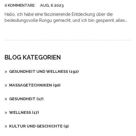
0 KOMMENTARE
AUG, 6 2023
Hallo, ich habe eine faszinierende Entdeckung über die
bedeutungsvolle Rungu gemacht, und ich bin gespannt, alles
mit Ihnen zu teilen! Mit ihrem reichen kulturellen Kontext ist die
Rungu weit mehr als nur ein einfacher afrikanischer Wurfstock,
sie repräsentiert das afrikanische Erbe in seiner reinsten Form.
Schließen Sie sich mir an, wenn wir tiefer in das Verständnis der
Rungu eintauchen und den Schlüssel zum afrikanischen Erbe
BLOG KATEGORIEN
freischalten. Es ist eine Reise des Lernens und der Bewunderung
aller schönen und stolzen Wurzeln, die uns das afrikanische
Erbe zu bieten hat.
GESUNDHEIT UND WELLNESS
(192)
MASSAGETECHNIKEN
(90)
GESUNDHEIT
(17)
WELLNESS
(17)
KULTUR UND GESCHICHTE
(9)