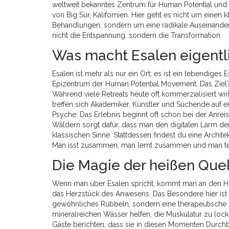
weltweit bekanntes Zentrum für Human Potential und 
von Big Sur, Kalifornien
. Hier geht es nicht um einen
Behandlungen, sondern um eine radikale Auseinander
nicht die Entspannung, sondern die Transformation.
Was macht Esalen eigentl
Esalen ist mehr als nur ein Ort; es ist ein lebendig
Epizentrum der
Human Potential Movement
. Das Zie
Während viele Retreats heute oft kommerzialisiert wir
treffen sich Akademiker, Künstler und Suchende auf
Psyche. Das Erlebnis beginnt oft schon bei der Anrei
Wäldern sorgt dafür, dass man den digitalen Lärm der S
klassischen Sinne. Stattdessen findest du eine Architek
Man isst zusammen, man lernt zusammen und man teil
Die Magie der heißen Que
Wenn man über Esalen spricht, kommt man an den
H
das Herzstück des Anwesens. Das Besondere hier ist d
gewöhnliches Rubbeln, sondern eine therapeutische Ar
mineralreichen Wässer helfen, die Muskulatur zu lock
Gäste berichten, dass sie in diesen Momenten Durchb