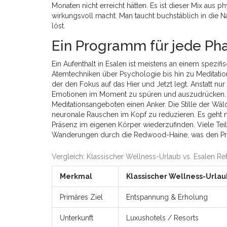
Monaten nicht erreicht hätten. Es ist dieser Mix aus
wirkungsvoll macht. Man taucht buchstäblich in die N
löst.
Ein Programm für jede Ph
Ein Aufenthalt in Esalen ist meistens an einem spez
Atemtechniken über Psychologie bis hin zu Meditation. 
der den Fokus auf das Hier und Jetzt legt. Anstatt nu
Emotionen im Moment zu spüren und auszudrücken. We
Meditationsangeboten einen Anker. Die Stille der Wäld
neuronale Rauschen im Kopf zu reduzieren. Es geht n
Präsenz im eigenen Körper wiederzufinden. Viele Te
Wanderungen durch die Redwood-Haine, was den Proze
Vergleich: Klassischer Wellness-Urlaub vs. Esalen Ret
Merkmal
Klassischer Wellness-Urlau
Primäres Ziel
Entspannung & Erholung
Unterkunft
Luxushotels / Resorts