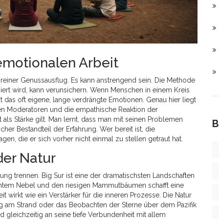
emotionalen Arbeit
in reiner Genussausflug. Es kann anstrengend sein. Die Methode
iziert wird, kann verunsichern. Wenn Menschen in einem Kreis
 das oft eigene, lange verdrängte Emotionen. Genau hier liegt
nen Moderatoren und die empathische Reaktion der
t als Stärke gilt. Man lernt, dass man mit seinen Problemen
B
licher Bestandteil der Erfahrung. Wer bereit ist, die
gen, die er sich vorher nicht einmal zu stellen getraut hat.
der Natur
bung trennen.
Big Sur
ist eine der dramatischsten Landschaften
ichtem Nebel und den riesigen Mammutbäumen schafft eine
t wirkt wie ein Verstärker für die inneren Prozesse. Die Natur
ang am Strand oder das Beobachten der Sterne über dem Pazifik
 gleichzeitig an seine tiefe Verbundenheit mit allem