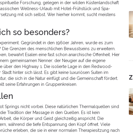
spirituelle Forschung, gelegen in der wilden Küstenlandschaft
 klassischen Wellness-Urlaub mit Hotel-Frühstück und Spa-
setzung mit sich selbst. Wer hierher kommt, sucht meistens
ich so besonders?
es Experiment. Gegründet in den 1960er Jahren, wurde es zum
l? Die Grenzen des menschlichen Bewusstseins zu erweitern.
ken, bewahrt Esalen eine fast schon anarchische Offenheit. Hier
 einem gemeinsamen Nenner: der Neugier auf die eigene
se über den Highway 1. Die isolierte Lage in den Redwood-
tadt hinter sich lässt. Es gibt keine luxuriösen Suiten im
Z
tur, die sich in die Natur einfügt und die Gemeinschaft fördert.
t seine Erfahrungen in Gruppenkreisen.
llen
ot Springs
nicht vorbei. Diese natürlichen Thermalquellen sind
ie Tradition der Massage in den Quellen. Es ist kein
beit, die Körper und Geist gleichzeitig anspricht. Die
ern, während die tiefe Entspannung den Kopf öffnet. Viele
rüche erleben, die sie in einer normalen Therapiesitzung nach