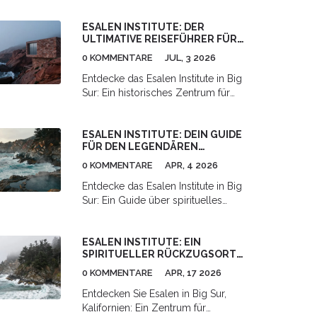
ESALEN INSTITUTE: DER
ULTIMATIVE REISEFÜHRER FÜR
TRANSFORMATION UND RUHE IN
0 KOMMENTARE
JUL, 3 2026
BIG SUR
Entdecke das Esalen Institute in Big
Sur: Ein historisches Zentrum für
Ganzheitspsychologie, heiße
Quellen und tiefgreifende
ESALEN INSTITUTE: DEIN GUIDE
persönliche Transformation fernab
FÜR DEN LEGENDÄREN
des Alltags.
RETREAT IN BIG SUR
0 KOMMENTARE
APR, 4 2026
Entdecke das Esalen Institute in Big
Sur: Ein Guide über spirituelles
Wachstum, die legendären
Thermalquellen und die
ESALEN INSTITUTE: EIN
transformative Kraft dieses
SPIRITUELLER RÜCKZUGSORT
einzigartigen Retreats.
IN KALIFORNIEN
0 KOMMENTARE
APR, 17 2026
Entdecken Sie Esalen in Big Sur,
Kalifornien: Ein Zentrum für