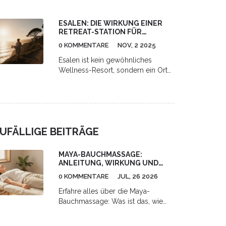
spirituelle Entwicklung, bekannt für
die Human Potential Movement,
ESALEN: DIE WIRKUNG EINER
heiße Quellen und transformative
RETREAT-STATION FÜR
Massagen.
WOHLBEFINDEN UND INNERE
0 KOMMENTARE
NOV, 2 2025
RUHE
Esalen ist kein gewöhnliches
Wellness-Resort, sondern ein Ort
der Transformation an der
kalifornischen Küste. Mit heißen
Quellen, Stille und tiefen
Workshops hilft es Menschen,
innere Ruhe und Selbstakzeptanz
UFÄLLIGE BEITRÄGE
zu finden - ohne Medikamente
oder Technik.
MAYA-BAUCHMASSAGE:
ANLEITUNG, WIRKUNG UND
WAS DU BEACHTEN SOLLTEST
0 KOMMENTARE
JUL, 26 2026
Erfahre alles über die Maya-
Bauchmassage: Was ist das, wie
wirkt sie auf Verdauung und
Darmgesundheit? Inklusive