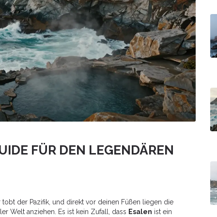
GUIDE FÜR DEN LEGENDÄREN
ir tobt der Pazifik, und direkt vor deinen Füßen liegen die
er Welt anziehen. Es ist kein Zufall, dass
Esalen
ist
ein