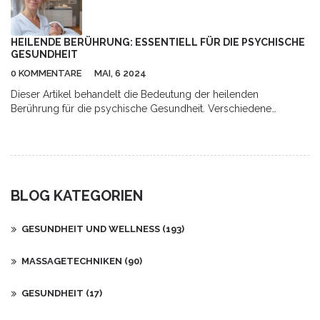
HEILENDE BERÜHRUNG: ESSENTIELL FÜR DIE PSYCHISCHE
GESUNDHEIT
0 KOMMENTARE
MAI, 6 2024
Dieser Artikel behandelt die Bedeutung der heilenden
Berührung für die psychische Gesundheit. Verschiedene
Formen der Berührungstherapie, einschließlich Massage und
körperorientierte Psychotherapie, werden vorgestellt. Zudem
wird erforscht, wie diese Therapien Stress abbauen,
Angstzustände lindern und die allgemeine Lebensqualität
verbessern können. Praktische Tipps zur Integration dieser
BLOG KATEGORIEN
Heilmethoden in den Alltag werden ebenfalls gegeben. Der
Artikel beleuchtet die wissenschaftlichen Grundlagen dieser
Therapieansätze und die positiven Auswirkungen auf das
GESUNDHEIT UND WELLNESS
(193)
emotionale Wohlbefinden.
MASSAGETECHNIKEN
(90)
GESUNDHEIT
(17)