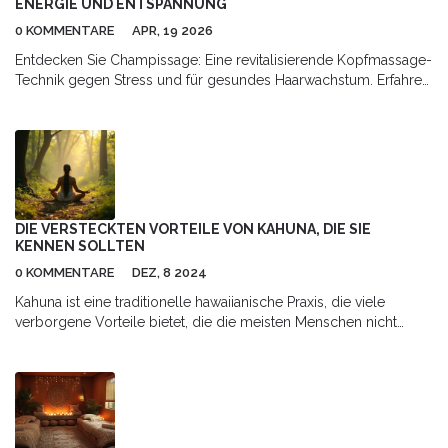
ENERGIE UND ENTSPANNUNG
0 KOMMENTARE
APR, 19 2026
Entdecken Sie Champissage: Eine revitalisierende Kopfmassage-
Technik gegen Stress und für gesundes Haarwachstum. Erfahren
Sie, wie Sie diese Methode einfach anwenden.
DIE VERSTECKTEN VORTEILE VON KAHUNA, DIE SIE
KENNEN SOLLTEN
0 KOMMENTARE
DEZ, 8 2024
Kahuna ist eine traditionelle hawaiianische Praxis, die viele
verborgene Vorteile bietet, die die meisten Menschen nicht
kennen. Diese Praxis konzentriert sich nicht nur auf körperliche
Heilung, sondern auch auf das geistige und spirituelle
Wohlbefinden. Das Erlernen der verschiedenen Aspekte von
Kahuna kann zu einem tieferen Verständnis von Selbstheilung
und einem harmonischeren Leben führen. In diesem Artikel
entdecken Sie faszinierende Fakten und Tipps, wie Kahuna