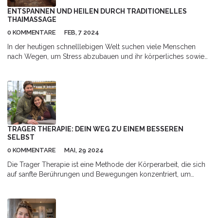
positive Veränderungen in Ihr Leben bringen kann.
ENTSPANNEN UND HEILEN DURCH TRADITIONELLES
THAIMASSAGE
0 KOMMENTARE
FEB, 7 2024
In der heutigen schnelllebigen Welt suchen viele Menschen
nach Wegen, um Stress abzubauen und ihr körperliches sowie
geistiges Wohlbefinden zu verbessern. Die traditionelle
Thaimassage, auch bekannt als Nuad Phaen Boran, bietet eine
einzigartige Methode, um beides zu erreichen. Durch eine
Kombination aus Akupressur, Energielinienarbeit und
Dehnbewegungen kann diese alte Heilkunst nicht nur
Verspannungen lösen und Schmerzen lindern, sondern auch die
Durchblutung fördern und das Gleichgewicht im Körper
TRAGER THERAPIE: DEIN WEG ZU EINEM BESSEREN
wiederherstellen. Dieser Artikel taucht tief in die Welt der
SELBST
Thaimassage ein, um ihre Ursprünge, Techniken und
0 KOMMENTARE
MAI, 29 2024
gesundheitlichen Vorteile zu entdecken und praktische Tipps für
alle bereitzustellen, die diesen Pfad der Entspannung und
Die Trager Therapie ist eine Methode der Körperarbeit, die sich
Heilung erkunden möchten.
auf sanfte Berührungen und Bewegungen konzentriert, um
Spannungen zu lösen und das Wohlbefinden zu verbessern.
Dieser Artikel erklärt, wie die Therapie funktioniert, welche
Vorteile sie bietet und gibt praktische Tipps, wie man sie in den
Alltag integrieren kann.