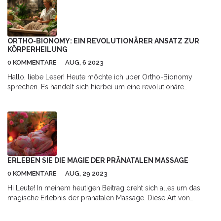
ORTHO-BIONOMY: EIN REVOLUTIONÄRER ANSATZ ZUR
KÖRPERHEILUNG
0 KOMMENTARE
AUG, 6 2023
Hallo, liebe Leser! Heute möchte ich über Ortho-Bionomy
sprechen. Es handelt sich hierbei um eine revolutionäre
Methode zur Körperheilung. Dieser Ansatz ist wirklich
bemerkenswert, da er auf die natürlichen Bewegungen des
Körpers und die eigene Heilkraft setzt. Ich freue mich darauf,
diese spannende Gesundheits- und Wohlbefindensmethode mit
euch zu teilen. Also bleibt dran!
ERLEBEN SIE DIE MAGIE DER PRÄNATALEN MASSAGE
0 KOMMENTARE
AUG, 29 2023
Hi Leute! In meinem heutigen Beitrag dreht sich alles um das
magische Erlebnis der pränatalen Massage. Diese Art von
Massage ist nicht nur entspannend, sondern auch äußerst
wohltuend für die Gesundheit, speziell während der