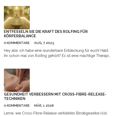
ENTFESSELN SIE DIE KRAFT DES ROLFING FÜR
KÖRPERBALANCE
0 KOMMENTARE
AUG, 7 2023
Hey alle, ich habe eine wunderbare Entdeckung für euch! Habt
ihr schon mal von Rolfing gehört? Es ist eine mächtige Therapie,
die uns hilft, unsere Körperbalance wiederherzustellen. Es kann
unseren gesamten Körper aktivieren und seine verborgensten
Kräfte freisetzen. Seid dabei und entdeckt die unglaubliche Welt
des Rolfing!
GESUNDHEIT VERBESSERN MIT CROSS-FIBRE-RELEASE-
TECHNIKEN
0 KOMMENTARE
MÄR, 1 2026
Lerne, wie Cross-Fibre-Release verklebtes Bindegewebe löst,