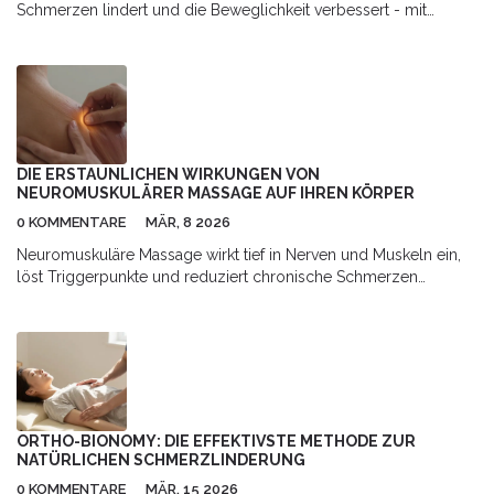
Schmerzen lindert und die Beweglichkeit verbessert - mit
praktischen Schritten, Tools und Tipps für zu Hause.
DIE ERSTAUNLICHEN WIRKUNGEN VON
NEUROMUSKULÄRER MASSAGE AUF IHREN KÖRPER
0 KOMMENTARE
MÄR, 8 2026
Neuromuskuläre Massage wirkt tief in Nerven und Muskeln ein,
löst Triggerpunkte und reduziert chronische Schmerzen
effektiver als herkömmliche Massagen. Erfahren Sie, wie sie
funktioniert, für wen sie geeignet ist und was sie wirklich bewirkt.
ORTHO-BIONOMY: DIE EFFEKTIVSTE METHODE ZUR
NATÜRLICHEN SCHMERZLINDERUNG
0 KOMMENTARE
MÄR, 15 2026