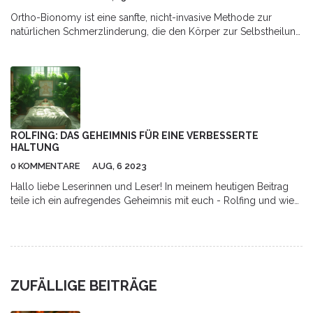
Ortho-Bionomy ist eine sanfte, nicht-invasive Methode zur
natürlichen Schmerzlinderung, die den Körper zur Selbstheilung
anregt. Erfahren Sie, wie sie bei chronischen Schmerzen hilft -
ohne Druck, ohne Medikamente.
ROLFING: DAS GEHEIMNIS FÜR EINE VERBESSERTE
HALTUNG
0 KOMMENTARE
AUG, 6 2023
Hallo liebe Leserinnen und Leser! In meinem heutigen Beitrag
teile ich ein aufregendes Geheimnis mit euch - Rolfing und wie
es bei einer verbesserten Haltung helfen kann. Rolfing ist eine
ganz besondere Methode, die das Körperbewusstsein stärkt
und uns dabei unterstützt, eine harmonischere Haltung
einzunehmen. Lasst uns gemeinsam in eine Welt eintauchen, in
der wir uns besser in unserem Körper fühlen können und die
ZUFÄLLIGE BEITRÄGE
Freiheit der Bewegung neu entdecken!