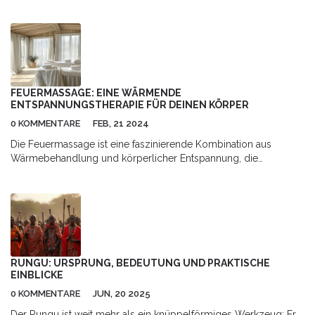
Artikel beleuchtet die Ursprungsgeschichte, Techniken und
gesundheitlichen Vorteile der Balinesischen Massage und gibt
nützliche Tipps, wie man diese Erfahrung optimal genießen
kann.
FEUERMASSAGE: EINE WÄRMENDE
ENTSPANNUNGSTHERAPIE FÜR DEINEN KÖRPER
0 KOMMENTARE
FEB, 21 2024
Die Feuermassage ist eine faszinierende Kombination aus
Wärmebehandlung und körperlicher Entspannung, die
zunehmend an Popularität gewinnt. In diesem Artikel tauchen wir
tief in die Welt der Feuermassagen ein, um zu verstehen, wie sie
funktioniert, welche Vorteile sie bietet und wie man sie sicher
praktizieren kann. Wir werden auch darauf eingehen, wie diese
uralte Praxis in die moderne Wellness-Landschaft passt und
praktische Tipps für Interessierte anbieten.
RUNGU: URSPRUNG, BEDEUTUNG UND PRAKTISCHE
EINBLICKE
0 KOMMENTARE
JUN, 20 2025
Der Rungu ist weit mehr als ein knüppelförmiges Werkzeug: Er