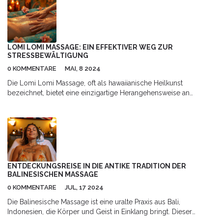
LOMI LOMI MASSAGE: EIN EFFEKTIVER WEG ZUR
STRESSBEWÄLTIGUNG
0 KOMMENTARE
MAI, 8 2024
Die Lomi Lomi Massage, oft als hawaiianische Heilkunst
bezeichnet, bietet eine einzigartige Herangehensweise an
körperliches und seelisches Wohlbefinden. Diese Massageform
nutzt sowohl physische als auch energetische Techniken, um
Spannungen zu lösen und Harmonie zu fördern. Der Artikel
beleuchtet, wie Lomi Lomi speziell Stress abbaut, unterstützt
von interessanten Fakten und nützlichen Tipps zur Maximierung
der Vorteile dieser Therapieform.
ENTDECKUNGSREISE IN DIE ANTIKE TRADITION DER
BALINESISCHEN MASSAGE
0 KOMMENTARE
JUL, 17 2024
Die Balinesische Massage ist eine uralte Praxis aus Bali,
Indonesien, die Körper und Geist in Einklang bringt. Dieser