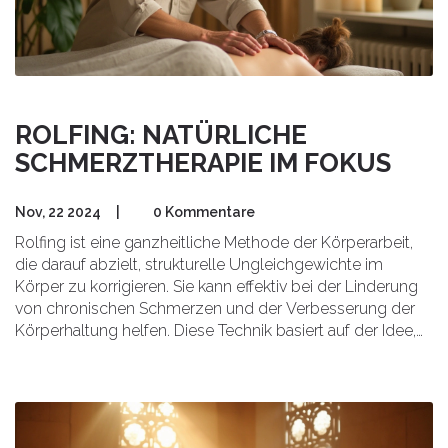
ROLFING: NATÜRLICHE
SCHMERZTHERAPIE IM FOKUS
Nov, 22 2024
|
0 Kommentare
Rolfing ist eine ganzheitliche Methode der Körperarbeit,
die darauf abzielt, strukturelle Ungleichgewichte im
Körper zu korrigieren. Sie kann effektiv bei der Linderung
von chronischen Schmerzen und der Verbesserung der
Körperhaltung helfen. Diese Technik basiert auf der Idee,
dass unser Körper durch jahrelange Belastungen aus dem
Gleichgewicht geraten kann. Durch gezielte manuelle
Therapie werden die Faszien gelöst und neu organisiert,
um Schmerzen zu reduzieren und die Beweglichkeit zu
fördern. Entdecken Sie, wie Rolfing Ihr Wohlbefinden