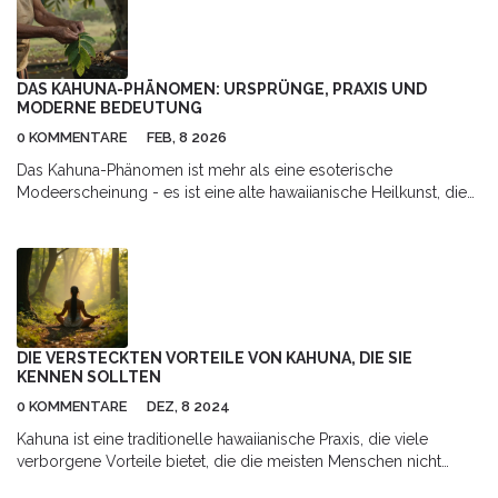
bestmöglich darauf vorbereiten können. Dieser Leitfaden wird
von nützlichen Tipps und Ratschlägen unterstützt, um Ihre
Rehabilitation zu verbessern und die häufigsten Fragen zu
klären.
DAS KAHUNA-PHÄNOMEN: URSPRÜNGE, PRAXIS UND
MODERNE BEDEUTUNG
0 KOMMENTARE
FEB, 8 2026
Das Kahuna-Phänomen ist mehr als eine esoterische
Modeerscheinung - es ist eine alte hawaiianische Heilkunst, die
auf Beobachtung, Natur und Harmonie basiert. Erfahre, was
wirklich hinter dem Begriff steckt und warum er heute wichtiger
ist denn je.
DIE VERSTECKTEN VORTEILE VON KAHUNA, DIE SIE
KENNEN SOLLTEN
0 KOMMENTARE
DEZ, 8 2024
Kahuna ist eine traditionelle hawaiianische Praxis, die viele
verborgene Vorteile bietet, die die meisten Menschen nicht
kennen. Diese Praxis konzentriert sich nicht nur auf körperliche