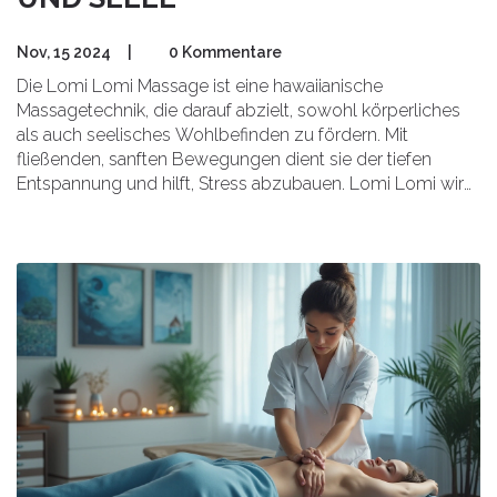
Nov, 15 2024
|
0 Kommentare
Die Lomi Lomi Massage ist eine hawaiianische
Massagetechnik, die darauf abzielt, sowohl körperliches
als auch seelisches Wohlbefinden zu fördern. Mit
fließenden, sanften Bewegungen dient sie der tiefen
Entspannung und hilft, Stress abzubauen. Lomi Lomi wird
oft als Ritual angesehen, das Körper und Geist vereint und
die Energie des Körpers harmonisiert. Erfahren Sie mehr
über die Ursprünge dieser Technik und warum sie als Tor
zur ultimativen Entspannung gilt.