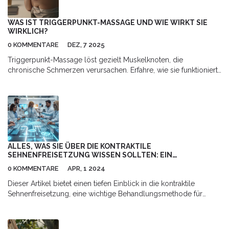
WAS IST TRIGGERPUNKT-MASSAGE UND WIE WIRKT SIE
WIRKLICH?
0 KOMMENTARE
DEZ, 7 2025
Triggerpunkt-Massage löst gezielt Muskelknoten, die
chronische Schmerzen verursachen. Erfahre, wie sie funktioniert,
wo sie wirkt und wie du sie selbst anwendest - ohne
Medikamente oder teure Therapien.
ALLES, WAS SIE ÜBER DIE KONTRAKTILE
SEHNENFREISETZUNG WISSEN SOLLTEN: EIN
UMFASSENDER LEITFADEN
0 KOMMENTARE
APR, 1 2024
Dieser Artikel bietet einen tiefen Einblick in die kontraktile
Sehnenfreisetzung, eine wichtige Behandlungsmethode für
Patienten mit Sehnenverkürzungen oder -versteifungen. Erfahren
Sie mehr über die Indikationen für diese Therapie, den Ablauf
der Behandlung, Erfolgsgeschichten und wie Sie sich