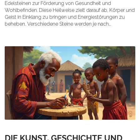
Edelsteinen zur Förderung von Gesundheit und
Wohlbefinden. Diese Heilweise zielt darauf ab, Körper und
Geist in Einklang zu bringen und Energiestörungen zu
beheben. Verschiedene Steine werden je nach
Zielsetzung eingesetzt, um spezifische Emotionen zu
stärken oder Blockaden zu lösen. Egal ob Amethyst,
Rosenquarz oder Turmalin – jeder Stein hat seine
besonderen Kräfte, die sich positiv auf unser inneres
Gleichgewicht auswirken können. Dieser Artikel bietet
Einblicke in die Anwendung und Wirkung der
Steintherapie.
DIE KUNST, GESCHICHTE UND