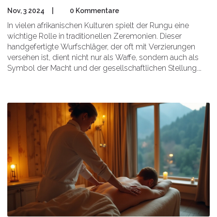
Nov, 3 2024
|
0 Kommentare
In vielen afrikanischen Kulturen spielt der Rungu eine
wichtige Rolle in traditionellen Zeremonien. Dieser
handgefertigte Wurfschläger, der oft mit Verzierungen
versehen ist, dient nicht nur als Waffe, sondern auch als
Symbol der Macht und der gesellschaftlichen Stellung.
Seine Verwendung variiert von Region zu Region, aber
überall verbindet er generationenübergreifende
Traditionen. Entdecken Sie, wie der Rungu nicht nur ein
Objekt des Schutzes, sondern auch der Gemeinschaft
und des persönlichen Ausdrucks geworden ist.