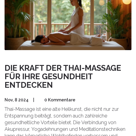
Artikel werden wir die Techniken und Vorteile der
schwedischen Massage sowie ihre Anwendung in der
Physiotherapie genauer betrachten.
DIE KRAFT DER THAI-MASSAGE
FÜR IHRE GESUNDHEIT
ENTDECKEN
Nov, 8 2024
|
0 Kommentare
Thai-Massage ist eine alte Heilkunst, die nicht nur zur
Entspannung beiträgt, sondern auch zahlreiche
gesundheitliche Vorteile bietet. Die Verbindung von
Akupressur, Yogadehnungen und Meditationstechniken
kann das körperliche Wohlbefinden verbessern und