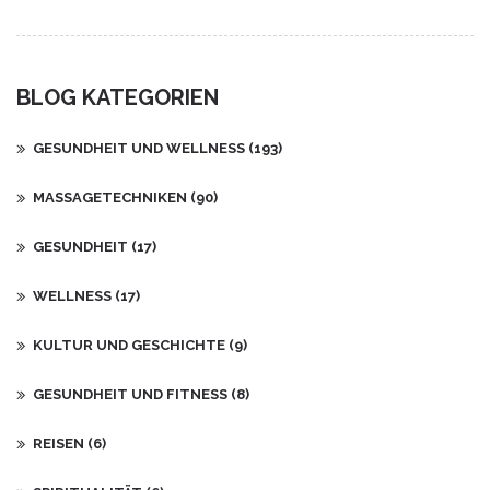
Heilung, sondern auch auf das geistige und spirituelle
Wohlbefinden. Das Erlernen der verschiedenen Aspekte von
Kahuna kann zu einem tieferen Verständnis von Selbstheilung
und einem harmonischeren Leben führen. In diesem Artikel
BLOG KATEGORIEN
entdecken Sie faszinierende Fakten und Tipps, wie Kahuna
positive Veränderungen in Ihr Leben bringen kann.
GESUNDHEIT UND WELLNESS
(193)
MASSAGETECHNIKEN
(90)
GESUNDHEIT
(17)
WELLNESS
(17)
KULTUR UND GESCHICHTE
(9)
GESUNDHEIT UND FITNESS
(8)
REISEN
(6)