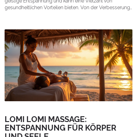
geistige Entspannung und kann eine Vielzahl von
gesundheitlichen Vorteilen bieten. Von der Verbesserung
der Haut bis hin zur Förderung der Durchblutung, der
Hamam zieht immer mehr Menschen an, die auf der
Suche nach ganzheitlicher Selbstpflege sind. Mit der
Kombination aus Wärme, Wasser und Massage
unterstützt es nicht nur das Wohlbefinden, sondern
fördert auch tiefe Entspannung.
LOMI LOMI MASSAGE:
ENTSPANNUNG FÜR KÖRPER
UND SEELE