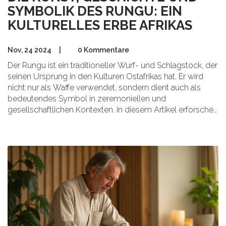
SYMBOLIK DES RUNGU: EIN
KULTURELLES ERBE AFRIKAS
Nov, 24 2024
|
0 Kommentare
Der Rungu ist ein traditioneller Wurf- und Schlagstock, der
seinen Ursprung in den Kulturen Ostafrikas hat. Er wird
nicht nur als Waffe verwendet, sondern dient auch als
bedeutendes Symbol in zeremoniellen und
gesellschaftlichen Kontexten. In diesem Artikel erforschen
wir die Geschichte des Rungu, seine künstlerische
Gestaltung und seine tief verwurzelte Symbolik. Wir
beleuchten zudem seine traditionelle Handwerkskunst
und seine Bedeutung in der modernen Welt. Leser
erhalten Einblicke in die kulturelle Bedeutung und den
historischen Hintergrund dieses faszinierenden Objekts.