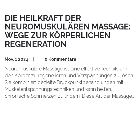
DIE HEILKRAFT DER
NEUROMUSKULÄREN MASSAGE:
WEGE ZUR KÖRPERLICHEN
REGENERATION
Nov, 1 2024
|
0 Kommentare
Neuromuskuläre Massage ist eine effektive Technik, um
den Körper zu regenerieren und Verspannungen zu lösen.
Sie kombiniert gezielte Druckpunktbehandlungen mit
Muskelentspannungstechniken und kann helfen,
chronische Schmerzen zu lindern. Diese Art der Massage
zielt darauf ab, das Gleichgewicht im Körper
wiederherzustellen und die Beweglichkeit zu verbessern.
Durch eine individualisierte Herangehensweise werden die
spezifischen Bedürfnisse jedes Körpers adressiert. Die
Anwendung dieser Methode kann das Wohlbefinden
erheblich steigern.