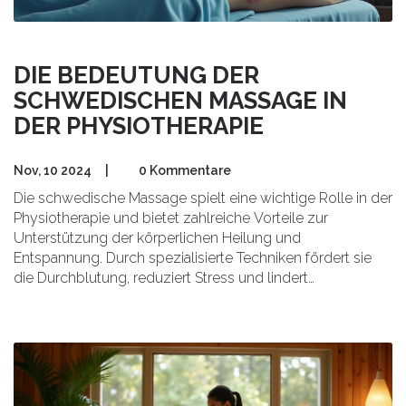
DIE BEDEUTUNG DER
SCHWEDISCHEN MASSAGE IN
DER PHYSIOTHERAPIE
Nov, 10 2024
|
0 Kommentare
Die schwedische Massage spielt eine wichtige Rolle in der
Physiotherapie und bietet zahlreiche Vorteile zur
Unterstützung der körperlichen Heilung und
Entspannung. Durch spezialisierte Techniken fördert sie
die Durchblutung, reduziert Stress und lindert
Muskelschmerzen. Diese Massageform ist besonders
effektiv bei der Rehabilitation nach Verletzungen und zur
Förderung des allgemeinen Wohlbefindens. Zusätzlich
stellt sie sicher, dass Körper und Geist in Einklang
gebracht werden, was sie zu einem unverzichtbaren
Werkzeug in der modernen Therapie macht. In diesem