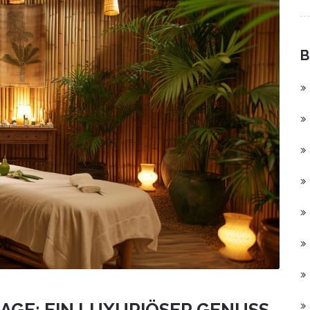
B
GE: EIN LUXURIÖSER GENUSS