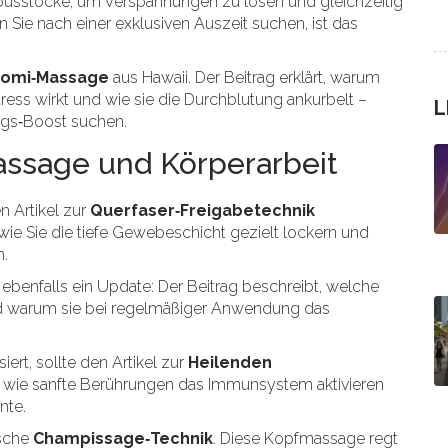
usstöcke, um Verspannungen zu lösen und gleichzeitig
Sie nach einer exklusiven Auszeit suchen, ist das
Lomi‑Massage
aus Hawaii. Der Beitrag erklärt, warum
ess wirkt und wie sie die Durchblutung ankurbelt –
L
ungs‑Boost suchen.
assage und Körperarbeit
n Artikel zur
Querfaser‑Freigabetechnik
rt, wie Sie die tiefe Gewebeschicht gezielt lockern und
n.
benfalls ein Update: Der Beitrag beschreibt, welche
d warum sie bei regelmäßiger Anwendung das
ert, sollte den Artikel zur
Heilenden
t, wie sanfte Berührungen das Immunsystem aktivieren
nte.
ische
Champissage‑Technik
. Diese Kopfmassage regt