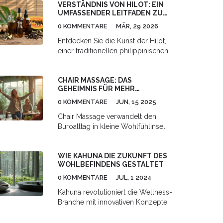
VERSTÄNDNIS VON HILOT: EIN
Huna Ihren Alltag stressfreier
UMFASSENDER LEITFADEN ZUR
machen.
PHILIPPINISCHEN
0 KOMMENTARE
MÄR, 29 2026
THERAPEUTISCHEN MASSAGE
Entdecken Sie die Kunst der Hilot,
einer traditionellen philippinischen
Massageform. Dieser Leitfaden
erklärt Techniken, kulturellen
CHAIR MASSAGE: DAS
Hintergrund und gesundheitliche
GEHEIMNIS FÜR MEHR
Vorteile für moderne
WOHLBEFINDEN IM ALLTAG
Anwendungen.
0 KOMMENTARE
JUN, 15 2025
Chair Massage verwandelt den
Büroalltag in kleine Wohlfühlinseln.
Wer viel sitzt, kennt
Verspannungen und
WIE KAHUNA DIE ZUKUNFT DES
Kopfschmerzen nur zu gut – eine
WOHLBEFINDENS GESTALTET
kurze Massage im Stuhl kann hier
Wunder wirken. Dieser Artikel zeigt,
0 KOMMENTARE
JUL, 1 2024
wie schnell und unkompliziert
Kahuna revolutioniert die Wellness-
Chair Massage funktioniert, wem sie
Branche mit innovativen Konzepten
hilft und worauf man achten sollte.
und Techniken. Hier wird
Wir sprechen offen über Kosten,
untersucht, wie Kahuna das