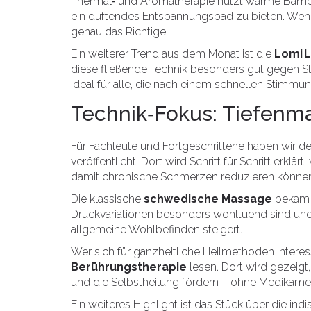
Thermal‑ und Aromatherapie nutzt warme Bamb
ein duftendes Entspannungsbad zu bieten. Wenn 
genau das Richtige.
Ein weiterer Trend aus dem Monat ist die
Lomi 
diese fließende Technik besonders gut gegen Str
ideal für alle, die nach einem schnellen Stimm
Technik‑Fokus: Tiefenm
Für Fachleute und Fortgeschrittene haben wir de
veröffentlicht. Dort wird Schritt für Schritt erklä
damit chronische Schmerzen reduzieren könne
Die klassische
schwedische Massage
bekam e
Druckvariationen besonders wohltuend sind un
allgemeine Wohlbefinden steigert.
Wer sich für ganzheitliche Heilmethoden interessi
Berührungstherapie
lesen. Dort wird gezeig
und die Selbstheilung fördern – ohne Medikame
Ein weiteres Highlight ist das Stück über die ind