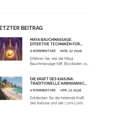
und Leistung. Erfahre mehr über
Techniken, Phasen und Tipps für
optimale Erholung.
ETZTER BEITRAG
MAYA BAUCHMASSAGE:
EFFEKTIVE TECHNIKEN FÜR
GESUNDHEIT UND INNERE
0 KOMMENTARE
MÄR, 27 2026
STÄRKE
Erfahren Sie, wie die Maya
Bauchmassage hilft, Blockaden zu
lösen und die Gesundheit durch
tiefe Organarbeit zu stärken. Ein
DIE KRAFT DES KAHUNA:
Leitfaden für Körper und Geist.
TRADITIONELLE HAWAIIANISCHE
HEILKUNST IM ALLTAG
0 KOMMENTARE
APR, 10 2026
Entdecken Sie die heilende Kraft
des Kahuna und der Lomi Lomi
Massage. Erfahren Sie, wie
hawaiianische Weisheit, Mana und