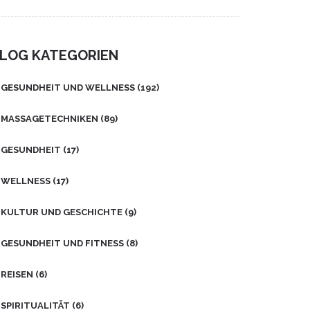
Nutzen und alltagstaugliche Tipps.
zukünftige Wohlbefinden formt,
So wird Wohlfühlen sogar
von der Integration moderner
zwischen Meetings möglich.
Technologien bis hin zu
LOG KATEGORIEN
personalisierten
Gesundheitslösungen. Diese
Entwicklungen verändern die Art
GESUNDHEIT UND WELLNESS
(192)
und Weise, wie wir auf unser
Wohlbefinden achten.
MASSAGETECHNIKEN
(89)
GESUNDHEIT
(17)
WELLNESS
(17)
KULTUR UND GESCHICHTE
(9)
GESUNDHEIT UND FITNESS
(8)
REISEN
(6)
SPIRITUALITÄT
(6)