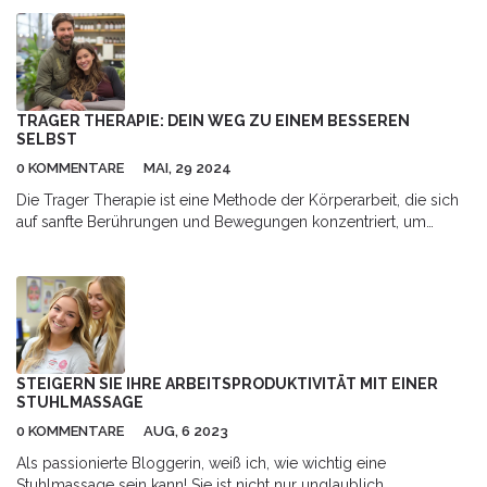
Stressabbau bis hin zur Verbesserung der körperlichen
Leistungsfähigkeit bietet sie vielseitige Ansätze. Die Forschung
auf diesem Gebiet bringt revolutionäre Methoden hervor, die
unser Verständnis von Gesundheit neu definieren.
TRAGER THERAPIE: DEIN WEG ZU EINEM BESSEREN
SELBST
0 KOMMENTARE
MAI, 29 2024
Die Trager Therapie ist eine Methode der Körperarbeit, die sich
auf sanfte Berührungen und Bewegungen konzentriert, um
Spannungen zu lösen und das Wohlbefinden zu verbessern.
Dieser Artikel erklärt, wie die Therapie funktioniert, welche
Vorteile sie bietet und gibt praktische Tipps, wie man sie in den
Alltag integrieren kann.
STEIGERN SIE IHRE ARBEITSPRODUKTIVITÄT MIT EINER
STUHLMASSAGE
0 KOMMENTARE
AUG, 6 2023
Als passionierte Bloggerin, weiß ich, wie wichtig eine
Stuhlmassage sein kann! Sie ist nicht nur unglaublich