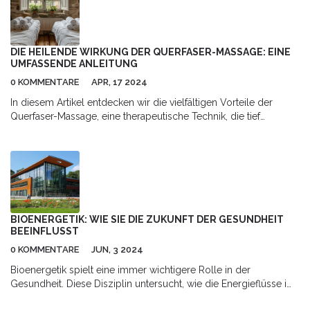
DIE HEILENDE WIRKUNG DER QUERFASER-MASSAGE: EINE
UMFASSENDE ANLEITUNG
0 KOMMENTARE
APR, 17 2024
In diesem Artikel entdecken wir die vielfältigen Vorteile der
Querfaser-Massage, eine therapeutische Technik, die tief
liegende Muskelverspannungen effektiv lindert. Von der
Verbesserung der Blutzirkulation über die Linderung
chronischer Schmerzen bis hin zur Förderung der Heilung von
Sportverletzungen, diese Methode bietet eine ganzheitliche
Herangehensweise an körperliches Wohlbefinden. Lesen Sie
weiter, um zu erfahren, wie diese Massagetechnik angewendet
wird und wie sie Ihnen helfen kann, ein gesünderes Leben zu
BIOENERGETIK: WIE SIE DIE ZUKUNFT DER GESUNDHEIT
führen.
BEEINFLUSST
0 KOMMENTARE
JUN, 3 2024
Bioenergetik spielt eine immer wichtigere Rolle in der
Gesundheit. Diese Disziplin untersucht, wie die Energieflüsse im
Körper das allgemeine Wohlbefinden beeinflussen. Von