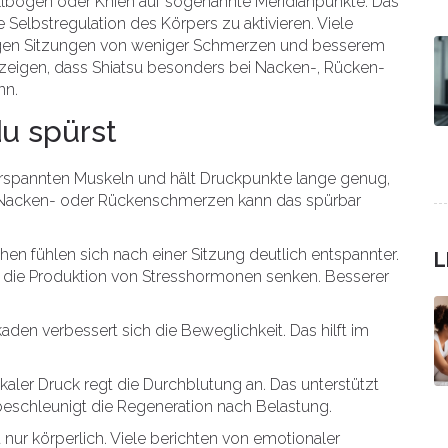
Ellbogen oder Knien auf sogenannte Meridianpunkte. Das
ie Selbstregulation des Körpers zu aktivieren. Viele
nigen Sitzungen von weniger Schmerzen und besserem
a zeigen, dass Shiatsu besonders bei Nacken-, Rücken-
nn.
du spürst
verspannten Muskeln und hält Druckpunkte lange genug,
en Nacken- oder Rückenschmerzen kann das spürbar
en fühlen sich nach einer Sitzung deutlich entspannter.
L
 die Produktion von Stresshormonen senken. Besserer
den verbessert sich die Beweglichkeit. Das hilft im
aler Druck regt die Durchblutung an. Das unterstützt
schleunigt die Regeneration nach Belastung.
 nur körperlich. Viele berichten von emotionaler