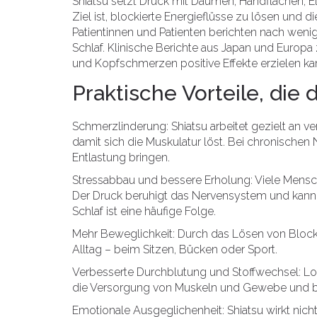
Shiatsu setzt Druck mit Daumen, Handflächen, 
Ziel ist, blockierte Energieflüsse zu lösen und d
Patientinnen und Patienten berichten nach we
Schlaf. Klinische Berichte aus Japan und Europ
und Kopfschmerzen positive Effekte erzielen ka
Praktische Vorteile, die 
Schmerzlinderung: Shiatsu arbeitet gezielt an 
damit sich die Muskulatur löst. Bei chronisch
Entlastung bringen.
Stressabbau und bessere Erholung: Viele Mensch
Der Druck beruhigt das Nervensystem und kann
Schlaf ist eine häufige Folge.
Mehr Beweglichkeit: Durch das Lösen von Blocka
Alltag – beim Sitzen, Bücken oder Sport.
Verbesserte Durchblutung und Stoffwechsel: Lok
die Versorgung von Muskeln und Gewebe und be
Emotionale Ausgeglichenheit: Shiatsu wirkt nicht