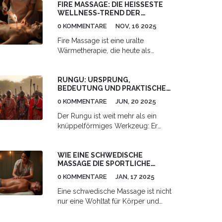
FIRE MASSAGE: DIE HEISSESTE W
eine einfache und effektive
ELLNESS-TREND DER J
Möglichkeit, den Körper zu
AHRESZEIT
entspannen und Beschwerden zu
0 KOMMENTARE
NOV, 16 2025
lindern. In diesem Artikel erfährst
Fire Massage ist eine uralte
du alles Wichtige über die Vorteile
Wärmetherapie, die heute als
der Pränatalmassage und wie du
heißester Wellness-Trend gilt. Mit
diese optimal in deine
sanfter Flamme und ätherischen
Schwangerschaftszeit integrieren
RUNGU: URSPRUNG,
Ölen lockert sie Muskeln, reduziert
kannst.
BEDEUTUNG UND PRAKTISCHE
Stress und verbessert den Schlaf -
EINBLICKE
sicher, wirksam und tief
0 KOMMENTARE
JUN, 20 2025
beruhigend.
Der Rungu ist weit mehr als ein
knüppelförmiges Werkzeug: Er
symbolisiert in verschiedenen
ostafrikanischen Kulturen
WIE EINE SCHWEDISCHE
insbesondere Macht und
MASSAGE DIE SPORTLICHE
Verantwortung. Wer genauer
LEISTUNG VERBESSERN KANN
hinschaut, entdeckt beim Rungu
0 KOMMENTARE
JAN, 17 2025
gemeinsame Rituale der Massai,
Eine schwedische Massage ist nicht
verbindende Traditionen und
nur eine Wohltat für Körper und
erstaunliche Alltagsfunktionen.
Geist, sondern kann auch die
Dieser Artikel erklärt nicht nur die
sportliche Leistung erheblich