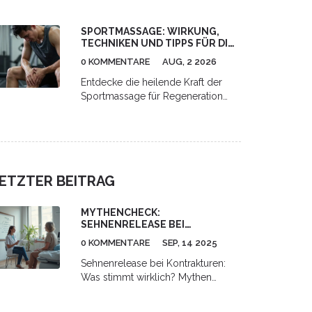
auf Lymphsystem und Verdauung,
Schritt-für-Schritt-Anleitung für
SPORTMASSAGE: WIRKUNG,
Zuhause sowie Hinweise zu Risiken
TECHNIKEN UND TIPPS FÜR DIE
und professioneller Anwendung.
REGENERATION
0 KOMMENTARE
AUG, 2 2026
Entdecke die heilende Kraft der
Sportmassage für Regeneration
und Leistung. Erfahre mehr über
Techniken, Phasen und Tipps für
optimale Erholung.
ETZTER BEITRAG
MYTHENCHECK:
SEHNENRELEASE BEI
KONTRAKTUREN - FAKTEN,
0 KOMMENTARE
SEP, 14 2025
RISIKEN, ALTERNATIVEN
Sehnenrelease bei Kontrakturen:
Was stimmt wirklich? Mythen
entlarvt, klare Fakten, Risiken,
Alternativen, Ablauf, Heilung,