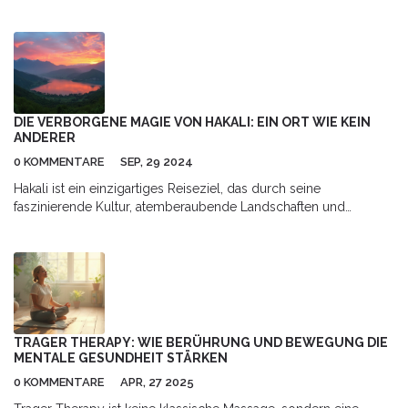
Patienten mit Sehnenverkürzungen oder -versteifungen. Erfahren
Sie mehr über die Indikationen für diese Therapie, den Ablauf
der Behandlung, Erfolgsgeschichten und wie Sie sich
bestmöglich darauf vorbereiten können. Dieser Leitfaden wird
von nützlichen Tipps und Ratschlägen unterstützt, um Ihre
Rehabilitation zu verbessern und die häufigsten Fragen zu
klären.
DIE VERBORGENE MAGIE VON HAKALI: EIN ORT WIE KEIN
ANDERER
0 KOMMENTARE
SEP, 29 2024
Hakali ist ein einzigartiges Reiseziel, das durch seine
faszinierende Kultur, atemberaubende Landschaften und
vielfältigen Abenteueraktivitäten beeindruckt. Dieser Artikel
erkundet, was Hakali so besonders macht und gibt wertvolle
Tipps für Reisende.
TRAGER THERAPY: WIE BERÜHRUNG UND BEWEGUNG DIE
MENTALE GESUNDHEIT STÄRKEN
0 KOMMENTARE
APR, 27 2025