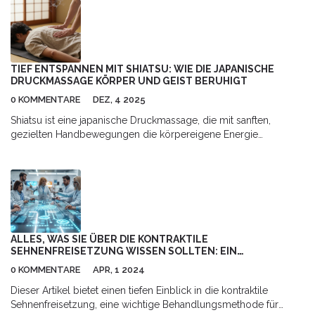
TIEF ENTSPANNEN MIT SHIATSU: WIE DIE JAPANISCHE
DRUCKMASSAGE KÖRPER UND GEIST BERUHIGT
0 KOMMENTARE
DEZ, 4 2025
Shiatsu ist eine japanische Druckmassage, die mit sanften,
gezielten Handbewegungen die körpereigene Energie
balanceiert. Sie hilft bei Stress, Schlafproblemen und
chronischen Schmerzen - ohne Medikamente. Erfahre, wie sie
Körper und Geist beruhigt.
ALLES, WAS SIE ÜBER DIE KONTRAKTILE
SEHNENFREISETZUNG WISSEN SOLLTEN: EIN
UMFASSENDER LEITFADEN
0 KOMMENTARE
APR, 1 2024
Dieser Artikel bietet einen tiefen Einblick in die kontraktile
Sehnenfreisetzung, eine wichtige Behandlungsmethode für