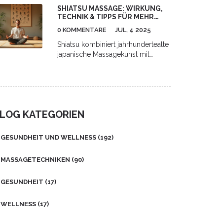
SHIATSU MASSAGE: WIRKUNG,
spezielle Massage kann weit mehr
TECHNIK & TIPPS FÜR MEHR
für unsere Gesundheit tun, als wir
WOHLBEFINDEN
vielleicht denken. Sie hilft nicht nur,
0 KOMMENTARE
JUL, 4 2025
Verspannungen zu lösen, sondern
Shiatsu kombiniert jahrhundertealte
kann auch unsere Haltung
japanische Massagekunst mit
verbessern und sogar chronische
moderner Wissenschaft –
Schmerzen lindern. Also lasst uns
entdecke, wie diese Methode
tiefer in das Thema eintauchen und
Körper und Geist stärken kann.
mehr über diese faszinierende
Technik erfahren. Bis bald!
LOG KATEGORIEN
GESUNDHEIT UND WELLNESS
(192)
MASSAGETECHNIKEN
(90)
GESUNDHEIT
(17)
WELLNESS
(17)