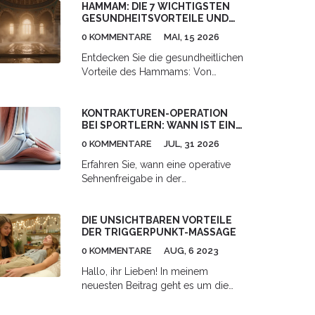
HAMMAM: DIE 7 WICHTIGSTEN
Aromatherapie in Ihr
GESUNDHEITSVORTEILE UND
Selbstfürsorgeprogramm integriert
RICHTIGE ANWENDUNG
werden kann, um Ihr Wohlbefinden
0 KOMMENTARE
MAI, 15 2026
signifikant zu verbessern. Wir
Entdecken Sie die gesundheitlichen
tauchen tief in die Welt der
Vorteile des Hammams: Von
ätherischen Öle ein und erkunden,
besserer Haut und Durchblutung
wie diese kraftvollen Extrakte
bis hin zu tiefer Entspannung.
positive Veränderungen in Ihrem
KONTRAKTUREN-OPERATION
Erfahren Sie, wie Sie das
geistigen, emotionalen und
BEI SPORTLERN: WANN IST EINE
traditionelle Dampfbad richtig
physischen Zustand herbeiführen
SEHNENFREIGABE NÖTIG?
nutzen.
0 KOMMENTARE
JUL, 31 2026
können. Durch praktische Tipps
und fundierte Informationen zielen
Erfahren Sie, wann eine operative
wir darauf ab, Ihnen ein nützliches
Sehnenfreigabe in der
Werkzeug an die Hand zu geben,
Sportmedizin nötig ist. Wir erklären
das Sie in Ihrem Streben nach
Ursachen, Methoden und die
einem ausgeglichenen und
DIE UNSICHTBAREN VORTEILE
kritische Rehabilitation bei
gesunden Lebensstil unterstützt.
DER TRIGGERPUNKT-MASSAGE
Sehnenkontrakturen.
0 KOMMENTARE
AUG, 6 2023
Hallo, ihr Lieben! In meinem
neuesten Beitrag geht es um die
unsichtbaren Vorteile der
Triggerpunkt-Massage. Diese