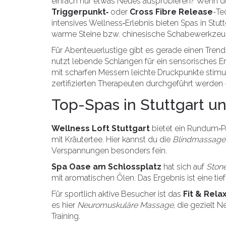
einfach nur etwas Neues ausprobieren? Wenn d
Triggerpunkt‑
oder
Cross Fibre Release
-Te
intensives Wellness‑Erlebnis bieten Spas in Stut
warme Steine bzw. chinesische Schabewerkzeu
Für Abenteuerlustige gibt es gerade einen Tre
nutzt lebende Schlangen für ein sensorisches E
mit scharfen Messern leichte Druckpunkte stimuli
zertifizierten Therapeuten durchgeführt werden 
Top-Spas in Stuttgart un
Wellness Loft Stuttgart
bietet ein Rundum‑P
mit Kräutertee. Hier kannst du die
Blindmassage
Verspannungen besonders fein.
Spa Oase am Schlossplatz
hat sich auf
Ston
mit aromatischen Ölen. Das Ergebnis ist eine tie
Für sportlich aktive Besucher ist das
Fit & Rela
es hier
Neuromuskuläre Massage
, die gezielt 
Training.