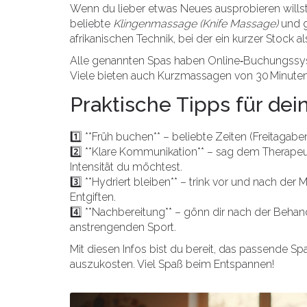
Wenn du lieber etwas Neues ausprobieren wills
beliebte
Klingenmassage (Knife Massage)
und g
afrikanischen Technik, bei der ein kurzer Stock als
Alle genannten Spas haben Online‑Buchungssyst
Viele bieten auch Kurzmassagen von 30 Minuten 
Praktische Tipps für de
1️⃣ **Früh buchen** – beliebte Zeiten (Freitaga
2️⃣ **Klare Kommunikation** – sag dem Therap
Intensität du möchtest.
3️⃣ **Hydriert bleiben** – trink vor und nach de
Entgiften.
4️⃣ **Nachbereitung** – gönn dir nach der Beha
anstrengenden Sport.
Mit diesen Infos bist du bereit, das passende Spa
auszukosten. Viel Spaß beim Entspannen!