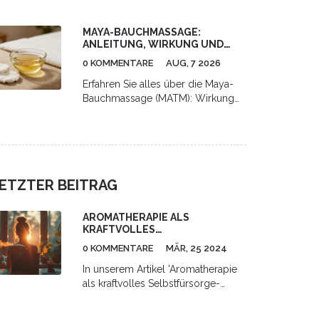
und Leistung. Erfahre mehr über
Techniken, Phasen und Tipps für
MAYA-BAUCHMASSAGE:
optimale Erholung.
ANLEITUNG, WIRKUNG UND
RISIKEN IM ÜBERBLICK
0 KOMMENTARE
AUG, 7 2026
Erfahren Sie alles über die Maya-
Bauchmassage (MATM): Wirkung
auf Lymphsystem und Verdauung,
Schritt-für-Schritt-Anleitung für
Zuhause sowie Hinweise zu Risiken
und professioneller Anwendung.
ETZTER BEITRAG
AROMATHERAPIE ALS
KRAFTVOLLES
SELBSTFÜRSORGE-WERKZEUG:
0 KOMMENTARE
MÄR, 25 2024
EIN UMFASSENDER LEITFADEN
In unserem Artikel 'Aromatherapie
als kraftvolles Selbstfürsorge-
Werkzeug: Ein umfassender
Leitfaden' enthüllen wir, wie