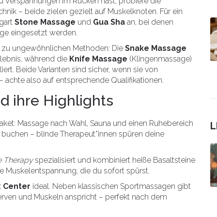
u Verspannungen im Rücken hast, probiere die
chnik – beide zielen gezielt auf Muskelknoten. Für ein
tgart
Stone Massage
und
Gua Sha
an, bei denen
ge eingesetzt werden.
nd zu ungewöhnlichen Methoden: Die
Snake Massage
rlebnis, während die
Knife Massage
(Klingenmassage)
ert. Beide Varianten sind sicher, wenn sie von
– achte also auf entsprechende Qualifikationen.
d ihre Highlights
aket: Massage nach Wahl, Sauna und einen Ruhebereich
L
buchen – blinde Therapeut*innen spüren deine
e Therapy
spezialisiert und kombiniert heiße Basaltsteine
fe Muskelentspannung, die du sofort spürst.
x Center
ideal. Neben klassischen Sportmassagen gibt
Nerven und Muskeln anspricht – perfekt nach dem