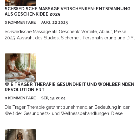
SCHWEDISCHE MASSAGE VERSCHENKEN: ENTSPANNUNG
ALS GESCHENKIDEE 2025
0 KOMMENTARE
AUG, 22 2025
Schwedische Massage als Geschenk: Vorteile, Ablauf, Preise
2025, Auswahl des Studios, Sicherheit, Personalisierung und DIY-
Ideen für echte Entspannung.
WIE TRAGER THERAPIE GESUNDHEIT UND WOHLBEFINDEN
REVOLUTIONIERT
0 KOMMENTARE
SEP, 15 2024
Die Trager Therapie gewinnt zunehmend an Bedeutung in der
Welt der Gesundheits- und Wellnessbehandlungen. Diese
Methode nutzt sanfte Bewegungen und Schwingungen, um
körperliche und geistige Spannungen zu lösen. In diesem Artikel
wirst du die Grundlagen der Trager Therapie kennenlernen,
erfahren, wie sie funktioniert und welche Vorteile sie bietet.