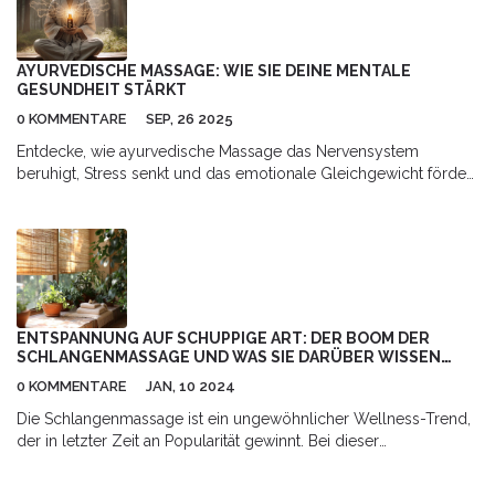
Zudem werden Tipps gegeben, wie man die Therapie in den
Alltag integrieren kann.
AYURVEDISCHE MASSAGE: WIE SIE DEINE MENTALE
GESUNDHEIT STÄRKT
0 KOMMENTARE
SEP, 26 2025
Entdecke, wie ayurvedische Massage das Nervensystem
beruhigt, Stress senkt und das emotionale Gleichgewicht fördert
- mit praktischen Tipps und Vergleichen.
ENTSPANNUNG AUF SCHUPPIGE ART: DER BOOM DER
SCHLANGENMASSAGE UND WAS SIE DARÜBER WISSEN
SOLLTEN
0 KOMMENTARE
JAN, 10 2024
Die Schlangenmassage ist ein ungewöhnlicher Wellness-Trend,
der in letzter Zeit an Popularität gewinnt. Bei dieser
Therapieform kriechen echte Schlangen über den Körper der
Kunden, um Entspannung und therapeutische Wirkungen zu