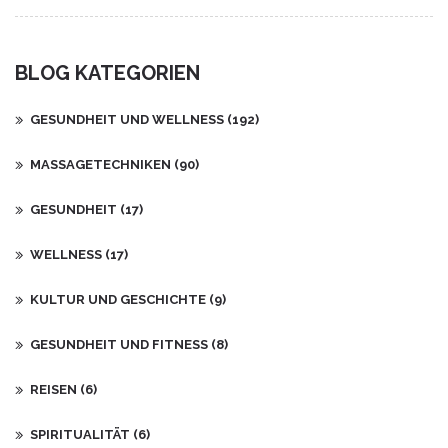
erzielen. In diesem Artikel werden die Ursprünge, die Vorteile,
der Ablauf einer Schlangenmassage und vieles mehr beleuchtet.
Lesen Sie weiter, um alles Wichtige über diese einzigartige
BLOG KATEGORIEN
Massageform zu erfahren.
GESUNDHEIT UND WELLNESS
(192)
MASSAGETECHNIKEN
(90)
GESUNDHEIT
(17)
WELLNESS
(17)
KULTUR UND GESCHICHTE
(9)
GESUNDHEIT UND FITNESS
(8)
REISEN
(6)
SPIRITUALITÄT
(6)