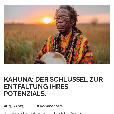
einzelne Elemente ohne Vorkenntnisse anwenden kannst.
Selbst wenn du skeptisch bist, findest du hier praktische
Impulse für mehr Ausgeglichenheit im Alltag. Alles ganz
ohne Hokuspokus.
KAHUNA: DER SCHLÜSSEL ZUR
ENTFALTUNG IHRES
POTENZIALS.
Aug, 6 2023
|
0 Kommentare
Als begeisterte Bloggerin, die sich ständig