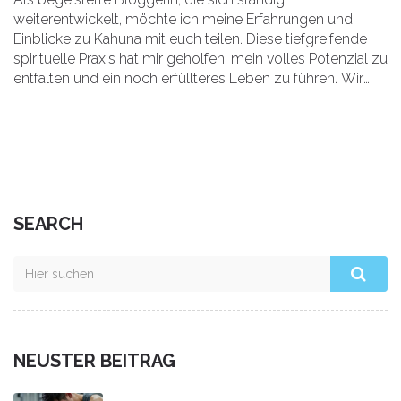
weiterentwickelt, möchte ich meine Erfahrungen und
Einblicke zu Kahuna mit euch teilen. Diese tiefgreifende
spirituelle Praxis hat mir geholfen, mein volles Potenzial zu
entfalten und ein noch erfüllteres Leben zu führen. Wir
werden gemeinsam erkunden, was Kahuna ist, wie es uns
auf unserer persönlichen Entwicklung unterstützen kann
und warum es der Schlüssel zu unserem wahren
Potenzial sein könnte. Begleitet mich auf dieser
aufregenden Reise des Selbstentdeckens und Wachsens.
SEARCH
NEUSTER BEITRAG