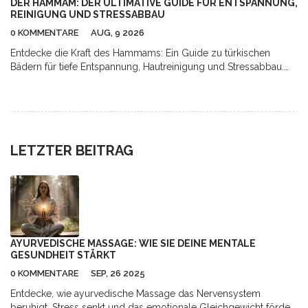
DER HAMMAM: DER ULTIMATIVE GUIDE FÜR ENTSPANNUNG,
REINIGUNG UND STRESSABBAU
0 KOMMENTARE
AUG, 9 2026
Entdecke die Kraft des Hammams: Ein Guide zu türkischen
Bädern für tiefe Entspannung, Hautreinigung und Stressabbau.
Erfahre, wie das Ritual abläuft und warum es deiner Gesundheit
guttut.
LETZTER BEITRAG
AYURVEDISCHE MASSAGE: WIE SIE DEINE MENTALE
GESUNDHEIT STÄRKT
0 KOMMENTARE
SEP, 26 2025
Entdecke, wie ayurvedische Massage das Nervensystem
beruhigt, Stress senkt und das emotionale Gleichgewicht fördert