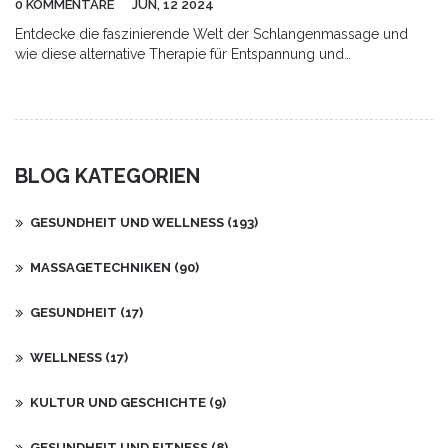
0 KOMMENTARE
JUN, 12 2024
Entdecke die faszinierende Welt der Schlangenmassage und
wie diese alternative Therapie für Entspannung und
Wohlbefinden sorgen kann. Erfahre mehr über die Vorteile, die
Geschichte und die wichtigsten Techniken dieser
außergewöhnlichen Massageform. Hier findest du interessante
Fakten und nützliche Tipps, wie du die Schlangenmassage
erleben kannst.
BLOG KATEGORIEN
GESUNDHEIT UND WELLNESS
(193)
MASSAGETECHNIKEN
(90)
GESUNDHEIT
(17)
WELLNESS
(17)
KULTUR UND GESCHICHTE
(9)
GESUNDHEIT UND FITNESS
(8)