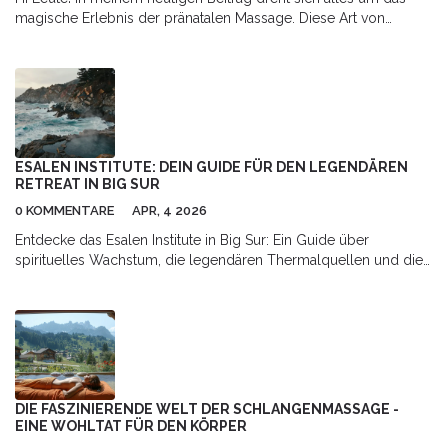
magische Erlebnis der pränatalen Massage. Diese Art von
Massage ist nicht nur entspannend, sondern auch äußerst
wohltuend für die Gesundheit, speziell während der
Schwangerschaft. Kommt mit auf diese wundersame Reise, wie
wir die therapeutischen Vorteile solcher Massagen erforschen
und erfahren, wie sie Schwangere auf ihrem Weg zur
Mutterschaft unterstützen können. Ich hoffe, ich kann euch damit
neue und spannende Einblicke geben. Bis bald!
ESALEN INSTITUTE: DEIN GUIDE FÜR DEN LEGENDÄREN
RETREAT IN BIG SUR
0 KOMMENTARE
APR, 4 2026
Entdecke das Esalen Institute in Big Sur: Ein Guide über
spirituelles Wachstum, die legendären Thermalquellen und die
transformative Kraft dieses einzigartigen Retreats.
DIE FASZINIERENDE WELT DER SCHLANGENMASSAGE -
EINE WOHLTAT FÜR DEN KÖRPER