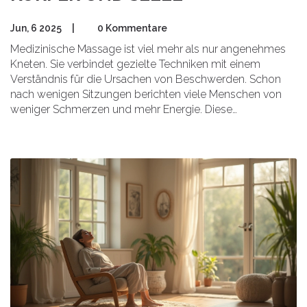
Jun, 6 2025
|
0 Kommentare
Medizinische Massage ist viel mehr als nur angenehmes
Kneten. Sie verbindet gezielte Techniken mit einem
Verständnis für die Ursachen von Beschwerden. Schon
nach wenigen Sitzungen berichten viele Menschen von
weniger Schmerzen und mehr Energie. Diese
Behandlungsform eignet sich nicht nur für Sportler oder
Menschen mit Verspannungen, sondern unterstützt ganz
allgemein die Gesundheit. Wer genauer wissen will, wie
das funktioniert und worauf man achten sollte, wird hier
auf viele praktische Antworten stoßen.