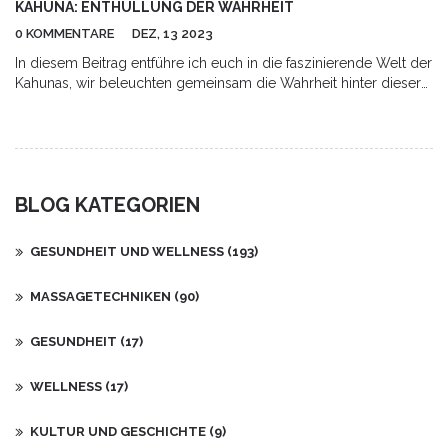
KAHUNA: ENTHÜLLUNG DER WAHRHEIT
0 KOMMENTARE
DEZ, 13 2023
In diesem Beitrag entführe ich euch in die faszinierende Welt der
Kahunas, wir beleuchten gemeinsam die Wahrheit hinter dieser
spirituellen Führung. Als leidenschaftlicher Blogger interessiere
ich mich besonders für die hawaiianische Weisheitslehre und
freue mich, dieses Wissen mit euch zu teilen. Dieser Artikel ist
eine Reise durch die Zeit und Kulturen, auf der Suche nach
spiritueller Erkenntnis und persönlicher Entwicklung. Kommt mit
BLOG KATEGORIEN
auf eine spannende Entdeckungsreise!
GESUNDHEIT UND WELLNESS
(193)
MASSAGETECHNIKEN
(90)
GESUNDHEIT
(17)
WELLNESS
(17)
KULTUR UND GESCHICHTE
(9)