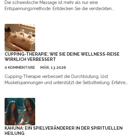
Die schwedische Massage ist mehr als nur eine
Entspannungsmethode. Entdecken Sie die versteckten
gesundheitlichen Vorteile, die diese beliebte Massageform mit
sich bringt. Von Stressabbau bis zur Verbesserung der
Blutzirkulation, die vielfältigen positiven Auswirkungen auf
Körper und Geist sind beeindruckend. Lernen Sie, wie
regelmäßige schwedische Massagen nicht nur Ihr körperliches,
sondern auch Ihr seelisches Wohlbefinden fördern können.
Tauchen Sie ein in die Welt der Wellness und entdecken Sie, wie
CUPPING-THERAPIE: WIE SIE DEINE WELLNESS-REISE
Sie durch schwedische Massage zu einem gesünderen
WIRKLICH VERBESSERT
Lebensstil beitragen können.
0 KOMMENTARE
MÄR, 13 2026
Cupping-Therapie verbessert die Durchblutung, löst
Muskelspannungen und unterstützt die Selbstheilung. Erfahre,
wie sie bei Schmerzen, Schlafstörungen und Stress hilft - mit
wissenschaftlichen Erkenntnissen und praktischen Tipps.
KAHUNA: EIN SPIELVERÄNDERER IN DER SPIRITUELLEN
HEILUNG