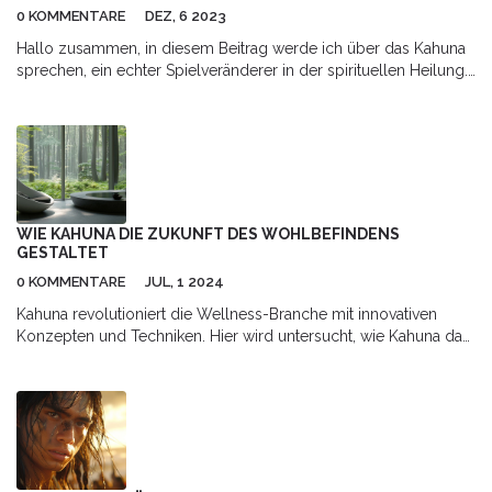
0 KOMMENTARE
DEZ, 6 2023
Hallo zusammen, in diesem Beitrag werde ich über das Kahuna
sprechen, ein echter Spielveränderer in der spirituellen Heilung.
Wir werden uns darauf konzentrieren, was genau Kahuna ist, wie
es funktioniert und wie es sich auf unsere spirituelle Gesundheit
auswirken kann. Diese alte Heilmethode hat das Potenzial, unser
Verständnis von Wellness und spiritueller Heilung zu
revolutionieren. Ich freue mich darauf, diese faszinierende Welt
mit euch zu erkunden!
WIE KAHUNA DIE ZUKUNFT DES WOHLBEFINDENS
GESTALTET
0 KOMMENTARE
JUL, 1 2024
Kahuna revolutioniert die Wellness-Branche mit innovativen
Konzepten und Techniken. Hier wird untersucht, wie Kahuna das
zukünftige Wohlbefinden formt, von der Integration moderner
Technologien bis hin zu personalisierten Gesundheitslösungen.
Diese Entwicklungen verändern die Art und Weise, wie wir auf
unser Wohlbefinden achten.