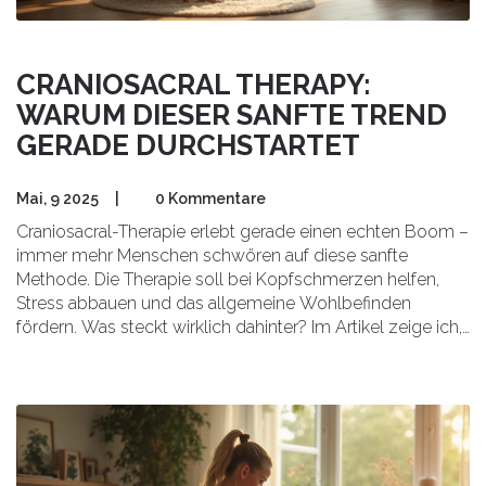
CRANIOSACRAL THERAPY:
WARUM DIESER SANFTE TREND
GERADE DURCHSTARTET
Mai, 9 2025
|
0 Kommentare
Craniosacral-Therapie erlebt gerade einen echten Boom –
immer mehr Menschen schwören auf diese sanfte
Methode. Die Therapie soll bei Kopfschmerzen helfen,
Stress abbauen und das allgemeine Wohlbefinden
fördern. Was steckt wirklich dahinter? Im Artikel zeige ich,
wie Craniosacral-Therapie funktioniert, warum viele darauf
vertrauen, und worauf man achten sollte, wenn man es
ausprobieren möchte. Außerdem gibt’s praktische Tipps,
wie man die passende Praxis findet und was während
einer Sitzung passiert. Wer offen für alternative Ansätze ist,
findet hier viele nützliche Infos.