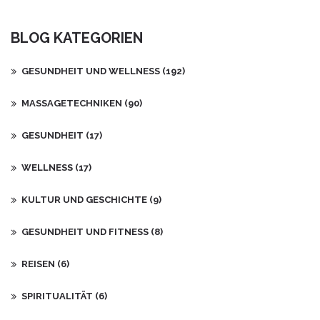
chronische Schmerzen gelindert und die Lebensqualität der
Patienten erhöht werden. Optimal eingesetzt, fördert die
BLOG KATEGORIEN
neuromuskuläre Massage nicht nur die körperliche Genesung,
sondern unterstützt auch das mentale Wohlbefinden.
GESUNDHEIT UND WELLNESS
(192)
MASSAGETECHNIKEN
(90)
GESUNDHEIT
(17)
WELLNESS
(17)
KULTUR UND GESCHICHTE
(9)
GESUNDHEIT UND FITNESS
(8)
REISEN
(6)
SPIRITUALITÄT
(6)