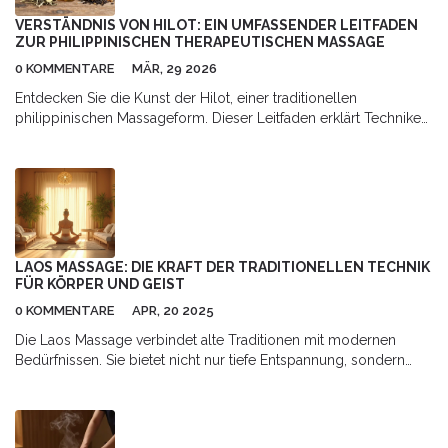
VERSTÄNDNIS VON HILOT: EIN UMFASSENDER LEITFADEN
ZUR PHILIPPINISCHEN THERAPEUTISCHEN MASSAGE
0 KOMMENTARE
MÄR, 29 2026
Entdecken Sie die Kunst der Hilot, einer traditionellen
philippinischen Massageform. Dieser Leitfaden erklärt Techniken,
kulturellen Hintergrund und gesundheitliche Vorteile für
moderne Anwendungen.
LAOS MASSAGE: DIE KRAFT DER TRADITIONELLEN TECHNIK
FÜR KÖRPER UND GEIST
0 KOMMENTARE
APR, 20 2025
Die Laos Massage verbindet alte Traditionen mit modernen
Bedürfnissen. Sie bietet nicht nur tiefe Entspannung, sondern
unterstützt auch die Regeneration und das Wohlbefinden. Diese
Technik hilft oft bei Verspannungen, Stress und Schmerzen,
ohne auf aggressive Methoden zu setzen. Im Artikel erfährst du,
wie die Laos Massage abläuft, warum viele Menschen darauf