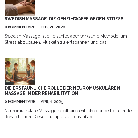
schwören und wie du das Beste aus einer Behandlung
herausholst. Praktische Tipps verraten, worauf du bei der
Auswahl eines Studios achten solltest.
SWEDISH MASSAGE: DIE GEHEIMWAFFE GEGEN STRESS
0 KOMMENTARE
FEB, 20 2026
Swedish Massage ist eine sanfte, aber wirksame Methode, um
Stress abzubauen, Muskeln zu entspannen und das
Nervensystem zu beruhigen. Studien zeigen einen signifikanten
Rückgang von Cortisol und verbesserten Schlaf nach
regelmäßigen Sitzungen.
DIE ERSTAUNLICHE ROLLE DER NEUROMUSKULÄREN
MASSAGE IN DER REHABILITATION
0 KOMMENTARE
APR, 6 2025
Neuromuskuläre Massage spielt eine entscheidende Rolle in der
Rehabilitation. Diese Therapie zielt darauf ab,
Muskelverspannungen zu lösen, die Genesung zu
beschleunigen und die allgemeine Beweglichkeit zu verbessern.
Mit gezielten Techniken und einfühlsamem Umgang können