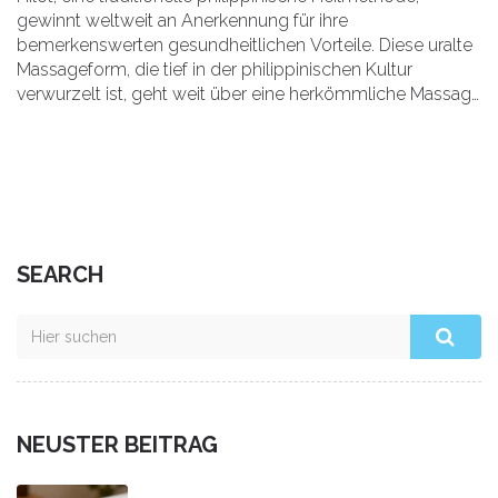
gewinnt weltweit an Anerkennung für ihre
bemerkenswerten gesundheitlichen Vorteile. Diese uralte
Massageform, die tief in der philippinischen Kultur
verwurzelt ist, geht weit über eine herkömmliche Massage
hinaus. Sie kombiniert spirituelle Praktiken mit physischer
Heilung und verspricht dadurch nicht nur Entspannung,
sondern auch Linderung bei verschiedensten
Beschwerden. Von der Verbesserung der Blutzirkulation
bis zur Linderung von Muskelverspannungen und Stress –
Hilot bietet eine ganzheitliche Therapie für Körper, Geist
und Seele.
SEARCH
NEUSTER BEITRAG