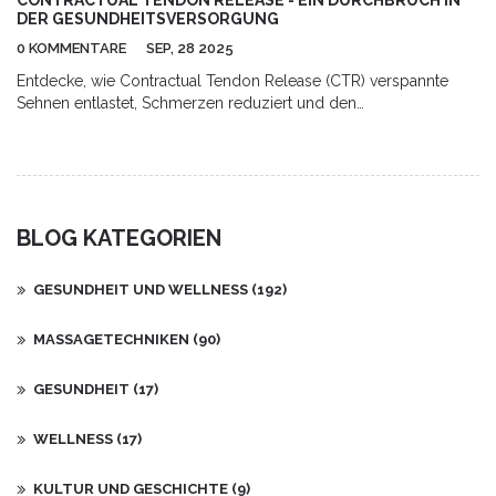
CONTRACTUAL TENDON RELEASE - EIN DURCHBRUCH IN
zu geben, das Sie in Ihrem Streben nach einem ausgeglichenen
DER GESUNDHEITSVERSORGUNG
und gesunden Lebensstil unterstützt.
0 KOMMENTARE
SEP, 28 2025
Entdecke, wie Contractual Tendon Release (CTR) verspannte
Sehnen entlastet, Schmerzen reduziert und den
Bewegungsumfang erhöht - inkl. Studien, Vergleichstabelle und
Praxis‑Tipps.
BLOG KATEGORIEN
GESUNDHEIT UND WELLNESS
(192)
MASSAGETECHNIKEN
(90)
GESUNDHEIT
(17)
WELLNESS
(17)
KULTUR UND GESCHICHTE
(9)