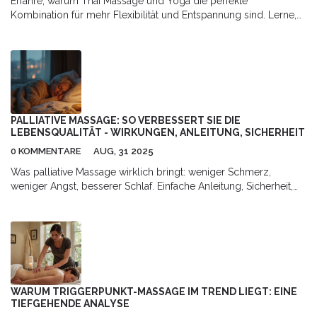
Erfahre, warum Thai Massage und Yoga die perfekte
Kombination für mehr Flexibilität und Entspannung sind. Lerne,
wie Sen-Linien und Asanas synergistisch wirken.
PALLIATIVE MASSAGE: SO VERBESSERT SIE DIE
LEBENSQUALITÄT - WIRKUNGEN, ANLEITUNG, SICHERHEIT
0 KOMMENTARE
AUG, 31 2025
Was palliative Massage wirklich bringt: weniger Schmerz,
weniger Angst, besserer Schlaf. Einfache Anleitung, Sicherheit,
Checklisten, Daten - klar und alltagsnah.
WARUM TRIGGERPUNKT-MASSAGE IM TREND LIEGT: EINE
TIEFGEHENDE ANALYSE