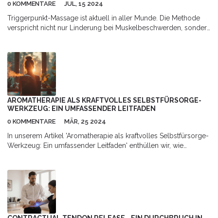
0 KOMMENTARE
JUL, 15 2024
Triggerpunkt-Massage ist aktuell in aller Munde. Die Methode
verspricht nicht nur Linderung bei Muskelbeschwerden, sondern
fördert auch das allgemeine Wohlbefinden. In diesem Artikel
wird erläutert, was die Triggerpunkt-Therapie ausmacht, welche
Vorteile sie bietet und wie sie am besten angewendet wird.
AROMATHERAPIE ALS KRAFTVOLLES SELBSTFÜRSORGE-
WERKZEUG: EIN UMFASSENDER LEITFADEN
0 KOMMENTARE
MÄR, 25 2024
In unserem Artikel 'Aromatherapie als kraftvolles Selbstfürsorge-
Werkzeug: Ein umfassender Leitfaden' enthüllen wir, wie
Aromatherapie in Ihr Selbstfürsorgeprogramm integriert werden
kann, um Ihr Wohlbefinden signifikant zu verbessern. Wir
tauchen tief in die Welt der ätherischen Öle ein und erkunden,
wie diese kraftvollen Extrakte positive Veränderungen in Ihrem
geistigen, emotionalen und physischen Zustand herbeiführen
können. Durch praktische Tipps und fundierte Informationen
zielen wir darauf ab, Ihnen ein nützliches Werkzeug an die Hand