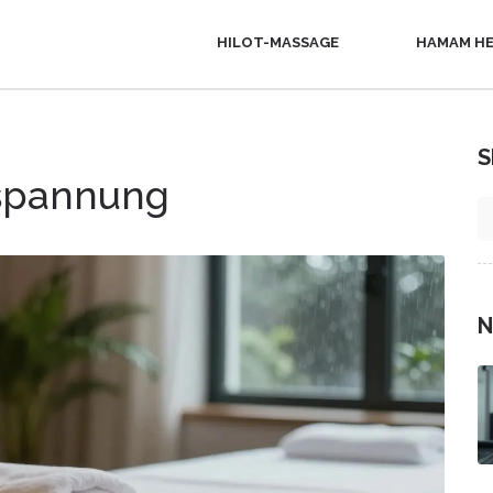
HILOT-MASSAGE
HAMAM HE
S
tspannung
N