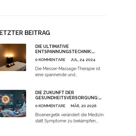
und Leistung. Erfahre mehr über
Techniken, Phasen und Tipps für
optimale Erholung.
ETZTER BEITRAG
DIE ULTIMATIVE
ENTSPANNUNGSTECHNIK:
MESSER-MASSAGE-THERAPIE
0 KOMMENTARE
JUL, 24 2024
Die Messer-Massage-Therapie ist
eine spannende und
ungewöhnliche Methode, um
Stress abzubauen und tiefe
DIE ZUKUNFT DER
Entspannung zu erreichen. In
GESUNDHEITSVERSORGUNG:
diesem Artikel wird erklärt, wie
BIOENERGETIK
diese Technik funktioniert, welche
0 KOMMENTARE
MÄR, 20 2026
Vorteile sie bietet und wie man sie
Bioenergetik verändert die Medizin:
selbst ausprobieren kann.
statt Symptome zu bekämpfen,
Interessante Fakten und nützliche
wird die Energieversorgung der
Tipps helfen dabei, diese
Zellen optimiert. Mit messbaren
einzigartige Therapie besser zu