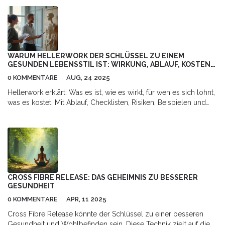
berührt wird, während ihr euch vollkommen entspannt. Es klingt
vielleicht erstmal ungewöhnlich, aber es ist eine unglaubliche
Methode, um Körper und Geist neues Leben einzuhauchen. Ich
war selbst skeptisch, aber nach dieser Erfahrung fühle ich mich
wie neu geboren. Lasst euch ein auf ein Abenteuer, das eure
Sinne belebt und eure Wahrnehmung von Entspannung neu
WARUM HELLERWORK DER SCHLÜSSEL ZU EINEM
definiert.
GESUNDEN LEBENSSTIL IST: WIRKUNG, ABLAUF, KOSTEN
(2025)
0 KOMMENTARE
AUG, 24 2025
Hellerwork erklärt: Was es ist, wie es wirkt, für wen es sich lohnt,
was es kostet. Mit Ablauf, Checklisten, Risiken, Beispielen und
Mini-FAQ - klar und alltagstauglich.
CROSS FIBRE RELEASE: DAS GEHEIMNIS ZU BESSERER
GESUNDHEIT
0 KOMMENTARE
APR, 11 2025
Cross Fibre Release könnte der Schlüssel zu einer besseren
Gesundheit und Wohlbefinden sein. Diese Technik zielt auf die