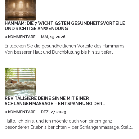
Einblick in diese besondere Kunst der erotischen Entspannung
geben, die sämtliche Sorgen vergessen lässt. Ihr verdient diese
spezielle Form der Aufmerksamkeit und ich kann euch
versichern, es ist jeden Moment wert. Taucht ein in die Welt der
HAMMAM: DIE 7 WICHTIGSTEN GESUNDHEITSVORTEILE
sinnlichen Freuden im Candyshop.
UND RICHTIGE ANWENDUNG
0 KOMMENTARE
MAI, 15 2026
Entdecken Sie die gesundheitlichen Vorteile des Hammams:
Von besserer Haut und Durchblutung bis hin zu tiefer
Entspannung. Erfahren Sie, wie Sie das traditionelle Dampfbad
richtig nutzen.
REVITALISIERE DEINE SINNE MIT EINER
SCHLANGENMASSAGE – ENTSPANNUNG DER
EXTRAKLASSE
0 KOMMENTARE
DEZ, 27 2023
Hallo, ich bin's, und ich möchte euch von einem ganz
besonderen Erlebnis berichten – der Schlangenmassage. Stellt
euch vor, wie eure Haut von diesen faszinierenden Tieren sanft