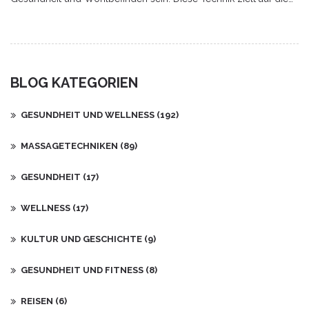
Entspannung der Muskeln ab, indem sie gezielt tiefere Schichten
bearbeitet und Spannungen löst. Egal ob bei alltäglichen
Verspannungen oder nach dem Sport – Cross Fibre Release
bietet effektive Hilfe. Wer seine Gesundheit steigern möchte,
sollte mehr über diese Methode erfahren. In diesem Artikel gibt
BLOG KATEGORIEN
es wertvolle Einblicke und praktische Tipps.
GESUNDHEIT UND WELLNESS
(192)
MASSAGETECHNIKEN
(89)
GESUNDHEIT
(17)
WELLNESS
(17)
KULTUR UND GESCHICHTE
(9)
GESUNDHEIT UND FITNESS
(8)
REISEN
(6)