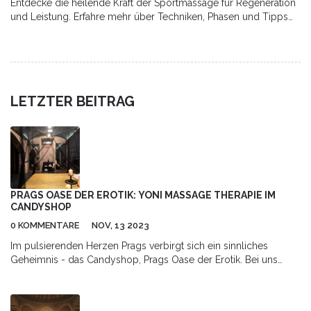
Entdecke die heilende Kraft der Sportmassage für Regeneration
und Leistung. Erfahre mehr über Techniken, Phasen und Tipps
für optimale Erholung.
LETZTER BEITRAG
PRAGS OASE DER EROTIK: YONI MASSAGE THERAPIE IM
CANDYSHOP
0 KOMMENTARE
NOV, 13 2023
Im pulsierenden Herzen Prags verbirgt sich ein sinnliches
Geheimnis - das Candyshop, Prags Oase der Erotik. Bei uns
können Sie entspannende Yoni-Massage-Therapien erleben, die
sicherlich Ihre Sinne anregen werden. Ich möchte euch von
meiner persönlichen Erfahrung erzählen und euch einen kleinen