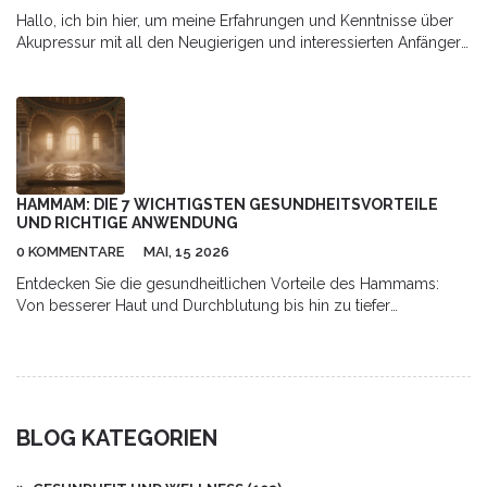
Hallo, ich bin hier, um meine Erfahrungen und Kenntnisse über
Akupressur mit all den Neugierigen und interessierten Anfängern
zu teilen. Dies ist ein umfassender Leitfaden, der genaue
Anleitungen und einfache Akupressurtechniken für Anfänger
enthält. Wir beginnen mit den Grundlagen und gehen tief in das
Thema ein. Lassen Sie uns gemeinsam in die Welt der
Akupressur eintauchen, eine alte Technik, die uns hilft, unser
Wohlbefinden auf natürliche Weise zu verbessern. Also, seid
bereit für spannende und informelle Blogposts!
HAMMAM: DIE 7 WICHTIGSTEN GESUNDHEITSVORTEILE
UND RICHTIGE ANWENDUNG
0 KOMMENTARE
MAI, 15 2026
Entdecken Sie die gesundheitlichen Vorteile des Hammams:
Von besserer Haut und Durchblutung bis hin zu tiefer
Entspannung. Erfahren Sie, wie Sie das traditionelle Dampfbad
richtig nutzen.
BLOG KATEGORIEN