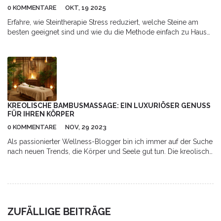
0 KOMMENTARE
OKT, 19 2025
Erfahre, wie Steintherapie Stress reduziert, welche Steine am
besten geeignet sind und wie du die Methode einfach zu Hause
anwendest.
KREOLISCHE BAMBUSMASSAGE: EIN LUXURIÖSER GENUSS
FÜR IHREN KÖRPER
0 KOMMENTARE
NOV, 29 2023
Als passionierter Wellness-Blogger bin ich immer auf der Suche
nach neuen Trends, die Körper und Seele gut tun. Die kreolische
Bambusmassage, eine echte Luxusbehandlung für den Körper,
hat mich absolut beeindruckt. Diese einzigartige Massageart
bietet tiefe Entspannung und Revitalisierung für Körper und
Geist. Sie kombiniert Thermaltherapie und Aromatherapie in
perfektem Einklang. Wer also auf der Suche nach einem neuen
ZUFÄLLIGE BEITRÄGE
Weg ist, sich selbst zu verwöhnen, sollte die kreolische
Bambusmassage ausprobieren.