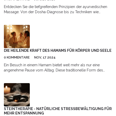
Entdecken Sie die tiefgreifenden Prinzipien der ayurvedischen
Massage. Von der Dosha-Diagnose bis zu Techniken wie
Abhyanga und Shirodhara lernen Sie, wie alte Weisheiten heute
noch Körper und Geist balancieren.
DIE HEILENDE KRAFT DES HAMAMS FÜR KÖRPER UND SEELE
0 KOMMENTARE
NOV, 17 2024
Ein Besuch in einem Hamam bietet weit mehr als nur eine
angenehme Pause vom Alltag. Diese traditionelle Form des
Dampfbads vereint körperliche Reinigung und geistige
Entspannung und kann eine Vielzahl von gesundheitlichen
Vorteilen bieten. Von der Verbesserung der Haut bis hin zur
Förderung der Durchblutung, der Hamam zieht immer mehr
Menschen an, die auf der Suche nach ganzheitlicher
Selbstpflege sind. Mit der Kombination aus Wärme, Wasser und
Massage unterstützt es nicht nur das Wohlbefinden, sondern
STEINTHERAPIE - NATÜRLICHE STRESSBEWÄLTIGUNG FÜR
fördert auch tiefe Entspannung.
MEHR ENTSPANNUNG