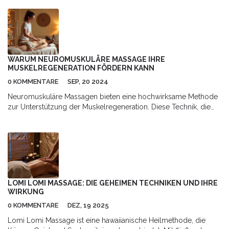
WARUM NEUROMUSKULÄRE MASSAGE IHRE
MUSKELREGENERATION FÖRDERN KANN
0 KOMMENTARE
SEP, 20 2024
Neuromuskuläre Massagen bieten eine hochwirksame Methode
zur Unterstützung der Muskelregeneration. Diese Technik, die
speziell darauf abzielt, Myofaszien und Triggerpunkte zu
behandeln, kann Schmerzen lindern, Beweglichkeit verbessern
und die allgemeine Erholung beschleunigen. In diesem Artikel
wird erläutert, wie neuromuskuläre Massagen funktionieren,
welche Vorteile sie haben und wie sie in Ihren Fitness- und
Gesundheitsplan integriert werden können.
LOMI LOMI MASSAGE: DIE GEHEIMEN TECHNIKEN UND IHRE
WIRKUNG
0 KOMMENTARE
DEZ, 19 2025
Lomi Lomi Massage ist eine hawaiianische Heilmethode, die