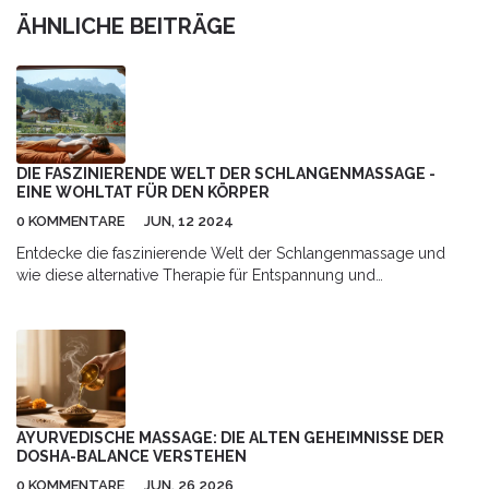
ÄHNLICHE BEITRÄGE
DIE FASZINIERENDE WELT DER SCHLANGENMASSAGE -
EINE WOHLTAT FÜR DEN KÖRPER
0 KOMMENTARE
JUN, 12 2024
Entdecke die faszinierende Welt der Schlangenmassage und
wie diese alternative Therapie für Entspannung und
Wohlbefinden sorgen kann. Erfahre mehr über die Vorteile, die
Geschichte und die wichtigsten Techniken dieser
außergewöhnlichen Massageform. Hier findest du interessante
Fakten und nützliche Tipps, wie du die Schlangenmassage
erleben kannst.
AYURVEDISCHE MASSAGE: DIE ALTEN GEHEIMNISSE DER
DOSHA-BALANCE VERSTEHEN
0 KOMMENTARE
JUN, 26 2026