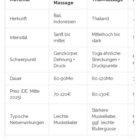
Massage
Bali,
Herkunft
Thailand
Ja
Indonesien
Sanft bis
Mittelhoch bis
Intensität
San
mittel
stark
Ganzkörper,
Yoga‑ähnliche
Fi
Schwerpunkt
Dehnung +
Streckungen +
en
Druck
Druckpunkte
Dauer
60‑90Min
60‑120Min
30
Preis (DE, Mitte
70‑120€
80‑130€
60
2025)
Stärkere
Typische
Leichte
Muskelkater,
Ka
Nebenwirkungen
Muskelkater
ggf. leichte
Ne
Blutergüsse