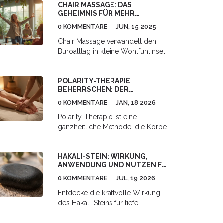
CHAIR MASSAGE: DAS
GEHEIMNIS FÜR MEHR
WOHLBEFINDEN IM ALLTAG
0 KOMMENTARE
JUN, 15 2025
Chair Massage verwandelt den
Büroalltag in kleine Wohlfühlinseln.
Wer viel sitzt, kennt
Verspannungen und
POLARITY-THERAPIE
Kopfschmerzen nur zu gut – eine
BEHERRSCHEN: DER
kurze Massage im Stuhl kann hier
UMFASSENDE LEITFADEN FÜR
Wunder wirken. Dieser Artikel zeigt,
0 KOMMENTARE
JAN, 18 2026
KÖRPER, ENERGIE UND
wie schnell und unkompliziert
AUSGEWOGENHEIT
Polarity-Therapie ist eine
Chair Massage funktioniert, wem sie
ganzheitliche Methode, die Körper,
hilft und worauf man achten sollte.
Geist und Energie in Einklang
Wir sprechen offen über Kosten,
bringt. Erfahren Sie, wie sie bei
Nutzen und alltagstaugliche Tipps.
HAKALI-STEIN: WIRKUNG,
Schmerzen, Stress und
So wird Wohlfühlen sogar
ANWENDUNG UND NUTZEN FÜR
Schlafstörungen hilft - und wie Sie
zwischen Meetings möglich.
ENTSPANNUNG
sie selbst anwenden können.
0 KOMMENTARE
JUL, 19 2026
Entdecke die kraftvolle Wirkung
des Hakali-Steins für tiefe
Entspannung und
Schmerzlinderung. Erfahre alles