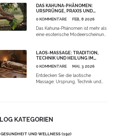
DAS KAHUNA-PHÄNOMEN:
über Anwendung, Pflege und
URSPRÜNGE, PRAXIS UND
Vorteile dieses vulkanischen
MODERNE BEDEUTUNG
Therapiesteins.
0 KOMMENTARE
FEB, 8 2026
Das Kahuna-Phänomen ist mehr als
eine esoterische Modeerscheinung
- es ist eine alte hawaiianische
Heilkunst, die auf Beobachtung,
LAOS-MASSAGE: TRADITION,
Natur und Harmonie basiert.
TECHNIK UND HEILUNG IM
Erfahre, was wirklich hinter dem
ÜBERBLICK
Begriff steckt und warum er heute
0 KOMMENTARE
MAI, 3 2026
wichtiger ist denn je.
Entdecken Sie die laotische
Massage: Ursprung, Technik und
Nutzen. Erfahren Sie, wie diese
traditionelle Energiearbeit Stress
löst und den Körper heilt - anders
als die bekannte Thai-Massage.
LOG KATEGORIEN
GESUNDHEIT UND WELLNESS
(192)