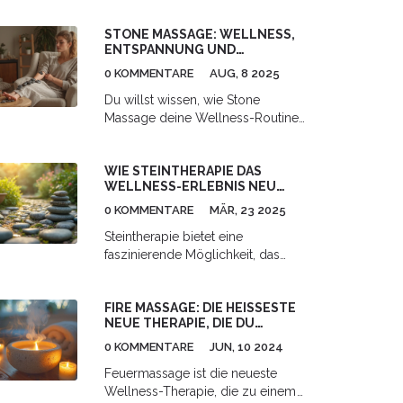
STONE MASSAGE: WELLNESS,
ENTSPANNUNG UND
GESUNDHEIT IM ALLTAG
0 KOMMENTARE
AUG, 8 2025
Du willst wissen, wie Stone
Massage deine Wellness-Routine
auf ein neues Level hebt? Hier
findest du überraschende Fakten,
WIE STEINTHERAPIE DAS
echte Tipps und Ideen für zu
WELLNESS-ERLEBNIS NEU
Hause.
DEFINIERT
0 KOMMENTARE
MÄR, 23 2025
Steintherapie bietet eine
faszinierende Möglichkeit, das
Wohlbefinden zu steigern und
Stress zu reduzieren. Diese alte
FIRE MASSAGE: DIE HEISSESTE N
Praxis, die vom Geiste asiatischer
EUE THERAPIE, DIE DU A
Heilmethoden inspiriert ist, nutzt
USPROBIEREN MUSST
die Energie und Wärme von
0 KOMMENTARE
JUN, 10 2024
Steinen, um Körper und Geist in
Feuermassage ist die neueste
Einklang zu bringen. Die richtige
Wellness-Therapie, die zu einem
Anwendung kann beruhigend,