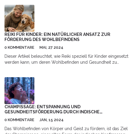
REIKI FÜR KINDER: EIN NATÜRLICHER ANSATZ ZUR
FÖRDERUNG DES WOHLBEFINDENS
0 KOMMENTARE
MAI, 27 2024
Dieser Artikel beleuchtet, wie Reiki speziell für Kinder eingesetzt
werden kann, um deren Wohlbefinden und Gesundheit zu
fördern. Es werden grundlegende Informationen zur Reiki-
Methode vermittelt und die Vorteile für Kinder hervorgehoben.
Zusätzlich werden Tipps gegeben, wie Eltern Reiki in den Alltag
integrieren können.
CHAMPISSAGE: ENTSPANNUNG UND
GESUNDHEITSFÖRDERUNG DURCH INDISCHE
KOPFMASSAGE
0 KOMMENTARE
JAN, 15 2024
Das Wohlbefinden von Körper und Geist zu fördern, ist das Ziel