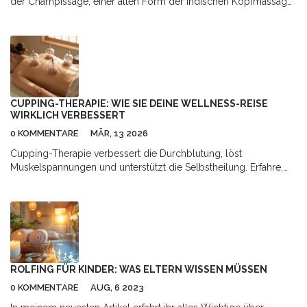
der Champissage, einer alten Form der indischen Kopfmassage.
Diese sanfte Technik, auch bekannt unter dem Namen
Ayurvedische Kopfmassage, gewinnt zunehmend an Popularität
im Wellnessbereich. Champissage bietet eine Reihe von
Vorteilen, die von Stressabbau bis zur Verbesserung der
Kopfhautgesundheit reichen können. In diesem Artikel erkunden
wir die Ursprünge, die besonderen Techniken und die
potenziellen gesundheitlichen Vorteile von Champissage.
CUPPING-THERAPIE: WIE SIE DEINE WELLNESS-REISE
WIRKLICH VERBESSERT
0 KOMMENTARE
MÄR, 13 2026
Cupping-Therapie verbessert die Durchblutung, löst
Muskelspannungen und unterstützt die Selbstheilung. Erfahre,
wie sie bei Schmerzen, Schlafstörungen und Stress hilft - mit
wissenschaftlichen Erkenntnissen und praktischen Tipps.
ROLFING FÜR KINDER: WAS ELTERN WISSEN MÜSSEN
0 KOMMENTARE
AUG, 6 2023