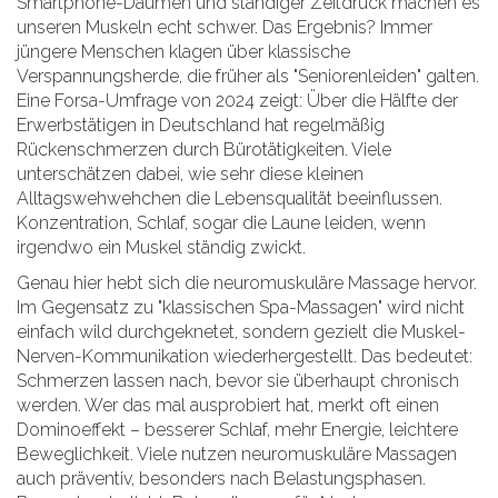
Smartphone-Daumen und ständiger Zeitdruck machen es
unseren Muskeln echt schwer. Das Ergebnis? Immer
jüngere Menschen klagen über klassische
Verspannungsherde, die früher als "Seniorenleiden" galten.
Eine Forsa-Umfrage von 2024 zeigt: Über die Hälfte der
Erwerbstätigen in Deutschland hat regelmäßig
Rückenschmerzen durch Bürotätigkeiten. Viele
unterschätzen dabei, wie sehr diese kleinen
Alltagswehwehchen die Lebensqualität beeinflussen.
Konzentration, Schlaf, sogar die Laune leiden, wenn
irgendwo ein Muskel ständig zwickt.
Genau hier hebt sich die neuromuskuläre Massage hervor.
Im Gegensatz zu "klassischen Spa-Massagen" wird nicht
einfach wild durchgeknetet, sondern gezielt die Muskel-
Nerven-Kommunikation wiederhergestellt. Das bedeutet:
Schmerzen lassen nach, bevor sie überhaupt chronisch
werden. Wer das mal ausprobiert hat, merkt oft einen
Dominoeffekt – besserer Schlaf, mehr Energie, leichtere
Beweglichkeit. Viele nutzen neuromuskuläre Massagen
auch präventiv, besonders nach Belastungsphasen.