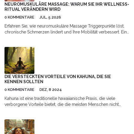
NEUROMUSKULÄRE MASSAGE: WARUM SIE IHR WELLNESS-
RITUAL VERÄNDERN WIRD
0 KOMMENTARE
JUL, 5 2026
Erfahren Sie, wie neuromuskuläre Massage Triggerpunkte löst,
chronische Schmerzen lindert und Ihre Mobilität verbessert. Ein
Leitfaden für nachhaltige Gesundheit.
DIE VERSTECKTEN VORTEILE VON KAHUNA, DIE SIE
KENNEN SOLLTEN
0 KOMMENTARE
DEZ, 8 2024
Kahuna ist eine traditionelle hawaiianische Praxis, die viele
verborgene Vorteile bietet, die die meisten Menschen nicht
kennen. Diese Praxis konzentriert sich nicht nur auf körperliche
Heilung, sondern auch auf das geistige und spirituelle
Wohlbefinden. Das Erlernen der verschiedenen Aspekte von
Kahuna kann zu einem tieferen Verständnis von Selbstheilung