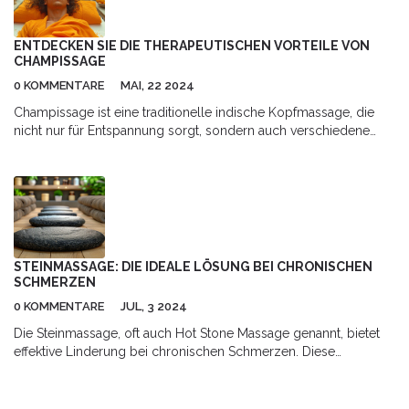
und einem harmonischeren Leben führen. In diesem Artikel
entdecken Sie faszinierende Fakten und Tipps, wie Kahuna
positive Veränderungen in Ihr Leben bringen kann.
ENTDECKEN SIE DIE THERAPEUTISCHEN VORTEILE VON
CHAMPISSAGE
0 KOMMENTARE
MAI, 22 2024
Champissage ist eine traditionelle indische Kopfmassage, die
nicht nur für Entspannung sorgt, sondern auch verschiedene
gesundheitliche Vorteile bietet. Erfahren Sie mehr über die
Technik, die Geschichte und wie sie helfen kann, Stress
abzubauen und das Wohlbefinden zu steigern. In diesem Artikel
finden Sie nützliche Fakten und Tipps zur Anwendung von
Champissage für den maximalen Nutzen.
STEINMASSAGE: DIE IDEALE LÖSUNG BEI CHRONISCHEN
SCHMERZEN
0 KOMMENTARE
JUL, 3 2024
Die Steinmassage, oft auch Hot Stone Massage genannt, bietet
effektive Linderung bei chronischen Schmerzen. Diese
traditionelle Therapie kombiniert Wärme und Druck, um
Verspannungen zu lösen und die Durchblutung zu fördern.
Besonders für Menschen mit chronischen Beschwerden kann