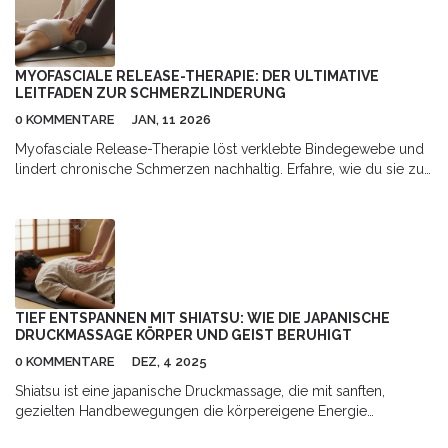
MYOFASCIALE RELEASE-THERAPIE: DER ULTIMATIVE
LEITFADEN ZUR SCHMERZLINDERUNG
0 KOMMENTARE
JAN, 11 2026
Myofasciale Release-Therapie löst verklebte Bindegewebe und
lindert chronische Schmerzen nachhaltig. Erfahre, wie du sie zu
Hause anwendest, welche Werkzeuge du brauchst und warum
sie oft wirksamer ist als klassische Massagen.
TIEF ENTSPANNEN MIT SHIATSU: WIE DIE JAPANISCHE
DRUCKMASSAGE KÖRPER UND GEIST BERUHIGT
0 KOMMENTARE
DEZ, 4 2025
Shiatsu ist eine japanische Druckmassage, die mit sanften,
gezielten Handbewegungen die körpereigene Energie
balanceiert. Sie hilft bei Stress, Schlafproblemen und