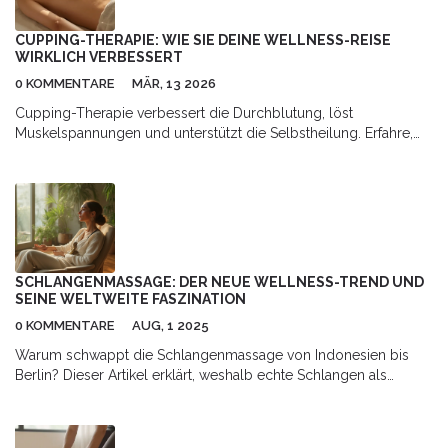
CUPPING-THERAPIE: WIE SIE DEINE WELLNESS-REISE
WIRKLICH VERBESSERT
0 KOMMENTARE
MÄR, 13 2026
Cupping-Therapie verbessert die Durchblutung, löst
Muskelspannungen und unterstützt die Selbstheilung. Erfahre,
wie sie bei Schmerzen, Schlafstörungen und Stress hilft - mit
wissenschaftlichen Erkenntnissen und praktischen Tipps.
SCHLANGENMASSAGE: DER NEUE WELLNESS-TREND UND
SEINE WELTWEITE FASZINATION
0 KOMMENTARE
AUG, 1 2025
Warum schwappt die Schlangenmassage von Indonesien bis
Berlin? Dieser Artikel erklärt, weshalb echte Schlangen als
Therapiegerät für Entspannung und Stressabbau genutzt werden
und was dabei im Körper passiert.